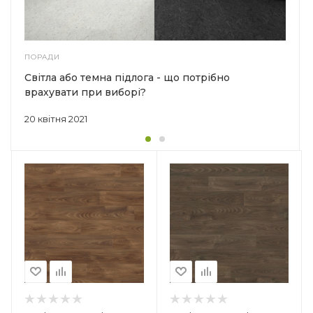
ПОРАДИ
Світла або темна підлога - що потрібно
врахувати при виборі?
20 квітня 2021
Країна-виробник
Німеччина
Колекція
Tritty 100
Клас зносостійкості
32
Товщина
8 мм
Ширина