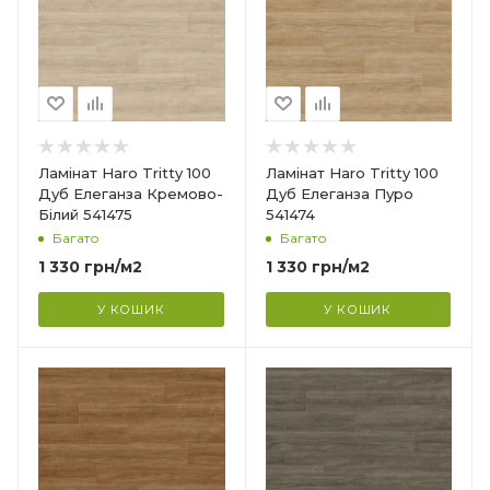
Tritty 100
Клас зносостійкості
32
Товщина
8 мм
Ширина
Ламінат Haro Tritty 100
Ламінат Haro Tritty 100
193 мм
Дуб Елеганза Кремово-
Дуб Елеганза Пуро
Білий 541475
541474
Довжина
Багато
Багато
1282 мм
1 330
грн
/м2
1 330
грн
/м2
Фаска
4V
У КОШИК
У КОШИК
Гарантія
?
20 років
Країна-виробник
Німеччина
Колекція
Tritty 100
Клас зносостійкості