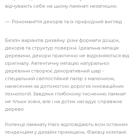
відчувають себе на цьому ламінаті незатишно.
Різноманіття декорів та їх природний вигляд
Безліч варіантів дизайну: різні формати дощок,
декорів та структур поверхні. Ідеальна імітація
деревини, декори практично не відрізняються від
оригіналу. Автентичну імітацію натуральної
деревини створює декоративний шар -
спеціальний світлостійкий папір з малюнком,
нанесеним за допомогою дорогих інноваційних
технологій. Завдяки глибокому тисненню ламінат
не тільки зовні, але і на дотик нагадує справжнє
дерево.
Колекції ламінату Haro відповідають всім останнім
тенденціям у дизайні приміщень. Фахівці компанії