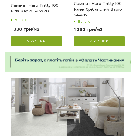
Ширина
Ламінат Haro Tritty 100
Ламінат Haro Tritty 100
193 мм
Клен Сріблястий Варіо
В'яз Варіо 544720
544717
Довжина
Багато
Багато
1282 мм
1 330
грн
/м2
1 330
грн
/м2
Фаска
4V
У КОШИК
У КОШИК
Гарантія
?
20 років