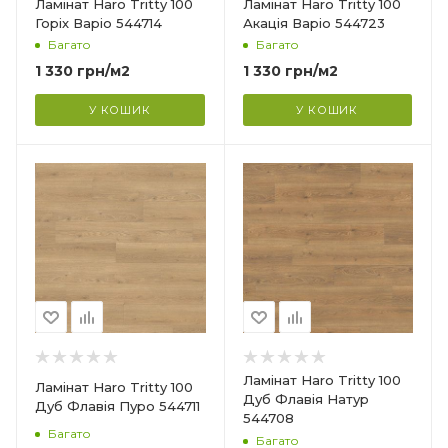
Ламінат Haro Tritty 100
Ламінат Haro Tritty 100
193 мм
Горіх Варіо 544714
Акація Варіо 544723
Багато
Багато
Довжина
1282 мм
1 330
грн
/м2
1 330
грн
/м2
Фаска
У КОШИК
У КОШИК
4V
Гарантія
?
20 років
Країна-виробник
Німеччина
Колекція
Tritty 100
Клас зносостійкості
32
Товщина
8 мм
Ширина
Ламінат Haro Tritty 100
Ламінат Haro Tritty 100
193 мм
Дуб Флавія Натур
Дуб Флавія Пуро 544711
544708
Довжина
Багато
Багато
1282 мм