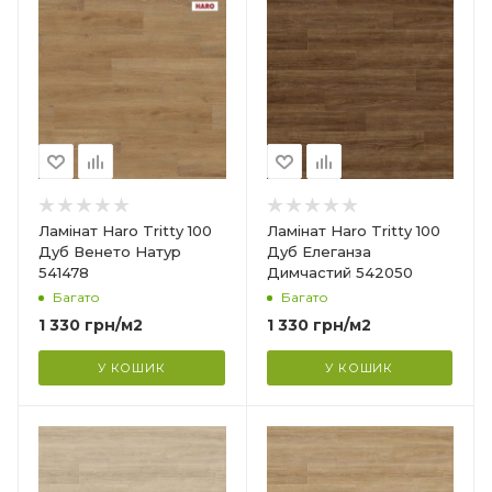
Країна-виробник
Німеччина
Колекція
Tritty 100
Клас зносостійкості
32
Товщина
8 мм
Ширина
Ламінат Haro Tritty 100
Ламінат Haro Tritty 100
193 мм
Дуб Венето Натур
Дуб Елеганза
541478
Димчастий 542050
Довжина
Багато
Багато
1282 мм
1 330
грн
/м2
1 330
грн
/м2
Фаска
4V
У КОШИК
У КОШИК
Гарантія
?
20 років
Країна-виробник
Німеччина
Колекція