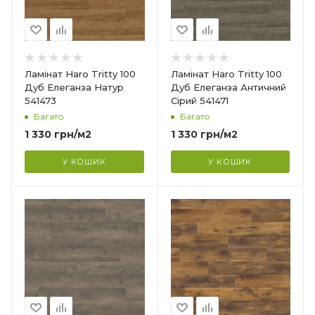
32
Товщина
8 мм
Ширина
Ламінат Haro Tritty 100
Ламінат Haro Tritty 100
193 мм
Дуб Елеганза Натур
Дуб Елеганза Античний
541473
Сірий 541471
Довжина
Багато
Багато
1282 мм
1 330
грн
/м2
1 330
грн
/м2
Фаска
4V
У КОШИК
У КОШИК
Гарантія
?
20 років
Країна-виробник
Німеччина
Колекція
Tritty 100
Клас зносостійкості
32
Товщина