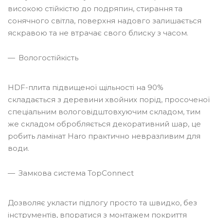
високою стійкістю до подряпин, стирання та
сонячного світла, поверхня надовго залишається
яскравою та не втрачає свого блиску з часом.
Вологостійкість
HDF-плита підвищеної щільності на 90%
складається з деревини хвойних порід, просоченої
спеціальним вологовідштовхуючим складом, тим
же складом обробляється декоративний шар, це
робить ламінат Haro практично невразливим для
води.
Замкова система TopConnect
Дозволяє укласти підлогу просто та швидко, без
інструментів, впоратися з монтажем покриття