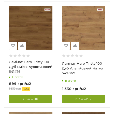
Країна-виробник
Німеччина
Колекція
Tritty 100
Клас зносостійкості
32
Товщина
8 мм
Ширина
Ламінат Haro Tritty 100
Ламінат Haro Tritty 100
193 мм
Дуб Емілія Бурштиновий
Дуб Альпійський Натур
541476
542069
Довжина
Багато
1282 мм
Багато
899
грн
/м2
Фаска
1 330
грн
/м2
1 330
грн
-
32
%
4V
У КОШИК
У КОШИК
Гарантія
?
20 років