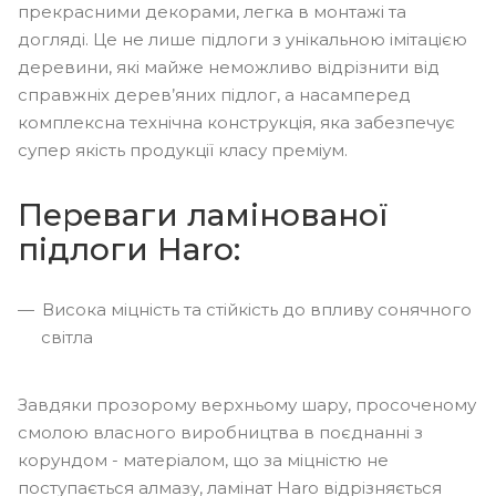
прекрасними декорами, легка в монтажі та
догляді. Це не лише підлоги з унікальною імітацією
деревини, які майже неможливо відрізнити від
справжніх дерев’яних підлог, а насамперед
комплексна технічна конструкція, яка забезпечує
супер якість продукції класу преміум.
Переваги ламінованої
підлоги Haro:
Висока міцність та стійкість до впливу сонячного
світла
Завдяки прозорому верхньому шару, просоченому
смолою власного виробництва в поєднанні з
корундом - матеріалом, що за міцністю не
поступається алмазу, ламінат Haro відрізняється