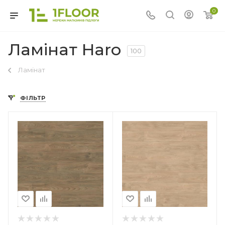
0
Ламінат Haro
100
Ламінат
ФІЛЬТР
Країна-виробник
Німеччина
Колекція
Tritty 100
Клас зносостійкості
32
Товщина
8 мм