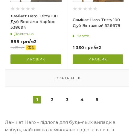
8 мм
Ширина
Ламінат Haro Tritty 100
Ламінат Haro Tritty 100
193 мм
Дуб Бергамо Карбон
Дуб Вінтажний 526678
538694
Довжина
Достатньо
1282 мм
Багато
899
грн
/м2
Фаска
1 330
грн
/м2
1 330
грн
-
32
%
4V
У КОШИК
У КОШИК
Гарантія
?
20 років
ПОКАЗАТИ ЩЕ
1
2
3
4
5
Ламінат Haro - підлога для будь-яких випадків,
мабуть, найтихіша ламінована підлога в світі, з