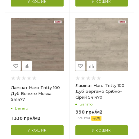
У КОШИК
У КОШИК
Гарантія
?
20 років
Країна-виробник
Німеччина
Колекція
Tritty 100
Клас зносостійкості
32
Товщина
8 мм
Ширина
Ламінат Haro Tritty 100
Ламінат Haro Tritty 100
193 мм
Дуб Бергамо Срібно-
Дуб Венето Мокка
Сірий 541470
541477
Довжина
Багато
1282 мм
Багато
990
грн
/м2
Фаска
1 330
грн
/м2
1 330
грн
-
26
%
4V
У КОШИК
У КОШИК
Гарантія
?
20 років