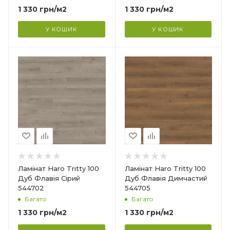
1 330
грн
/м2
1 330
грн
/м2
Фаска
4V
У КОШИК
У КОШИК
Гарантія
?
20 років
Країна-виробник
Німеччина
Колекція
Tritty 100
Клас зносостійкості
32
Товщина
8 мм
Ширина
Ламінат Haro Tritty 100
Ламінат Haro Tritty 100
193 мм
Дуб Флавія Сірий
Дуб Флавія Димчастий
544702
544705
Довжина
Багато
Багато
1282 мм
1 330
грн
/м2
1 330
грн
/м2
Фаска
4V