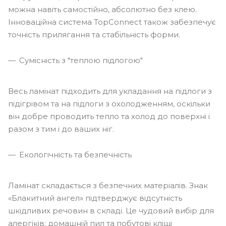
можна навіть самостійно, абсолютно без клею.
Інноваційна система TopConnect також забезпечує
точність прилягання та стабільність форми.
Сумісність з "теплою підлогою"
Весь ламінат підходить для укладання на підлоги з
підігрівом та на підлоги з охолодженням, оскільки
він добре проводить тепло та холод до поверхні і
разом з тим і до ваших ніг.
Екологічність та безпечність
Ламінат складається з безпечних матеріалів. Знак
«Блакитний ангел» підтверджує відсутність
шкідливих речовин в складі. Це чудовий вибір для
алергіків: домашній пил та побутові кліщі