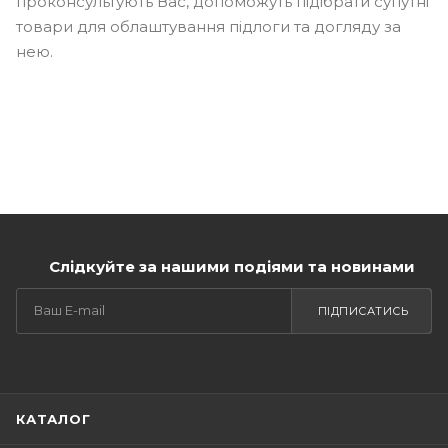
проконсультують Вас, допоможуть підібрати супутні
товари для облаштування підлоги та догляду за
нею.
Слідкуйте за нашими подіями та новинами
ПІДПИСАТИСЬ
КАТАЛОГ