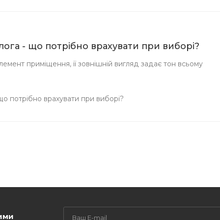
длога - що потрібно врахувати при виборі?
емент приміщення, її зовнішній вигляд задає тон всьому
 що потрібно врахувати при виборі?
ими