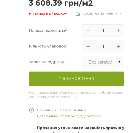
3 608.39
грн
/м2
Немає в наявності
Знайшли дешевше ?
2
Площа підлоги, м
:
Кіль-сть упаковок:
Без запасу
Запас на підрізку:
Без запасу
ПІД ЗАМОВЛЕННЯ
+5%
Наші менеджери обов'язково зв'яжуться з Вами задля
+10%
уточнення умов замовлення
+15%
Самовивіз - безкоштовно
Детальніше про послугу доставки
Прохання уточнювати наявність зразків у