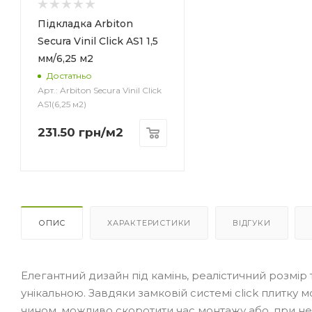
Підкладка Arbiton
Secura Vinil Click AS1 1,5
мм/6,25 м2
Достатньо
Арт.: Arbiton Secura Vinil Click
AS1(6,25 м2)
231.50
грн
/м2
гу
2
ОПИС
ХАРАКТЕРИСТИКИ
ВІДГУКИ
Елегантний дизайн під камінь, реалістичний розмір
унікальною. Завдяки замковій системі click плитку
чином, можливо скоротити час монтажу або, при нео