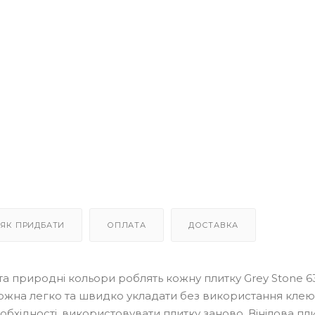
ЯК ПРИДБАТИ
ОПЛАТА
ДОСТАВКА
 та природні кольори роблять кожну плитку Grey Stone 
 можна легко та швидко укладати без використання клею
бхідності, використовувати плитку заново. Вінілова пл