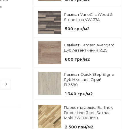
і
Ламінат VarioClic Wood &
Stone Інка VW-37A
500
грн
/м2
Ламінат Camsan Avangard
Дуб Автентичний 4525
600
грн
/м2
Ламінат Quick Step Eligna
Дуб Ньюкасл Сірий
EL3580
1 340
грн
/м2
Паркетна дошка Barlinek
Decor Line Ясен Saimaa
Molti 3WG000650
2 500
грн
/м2