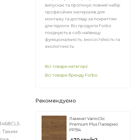
випускає та пропонує повний набір
професійних матеріалів для
монтажу та догляду за покриттям
для підлоги. Всі продукти Forbo
поєднують в собі найвищу
функціональність, зносостійкість та
екологічність.
Всі товари категорії
Всі товари бренду Forbo
Рекомендуємо
Ламінат VarioClic
63468CL5
Premium Plus Палермо
PP514
. Таким
итка
470
грн
/м2