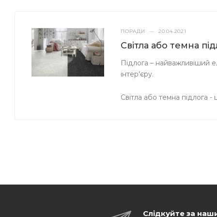
ПОРАДИ
—
20.04.2021
Світла або темна пі
Підлога – найважливіший ел
інтер'єру.
Світла або темна підлога -
Слідкуйте за наш