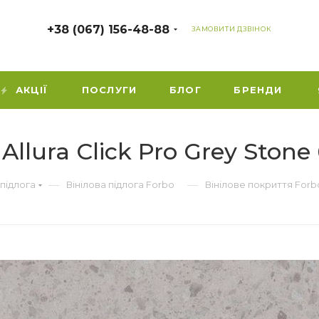
+38 (067) 156-48-88
ЗАМОВИТИ ДЗВІНОК
АКЦІЇ
ПОСЛУГИ
БЛОГ
БРЕНДИ
Allura Click Pro Grey Ston
—
—
 підлога
Вінілова підлога Forbo
Вінілове покриття Forbo