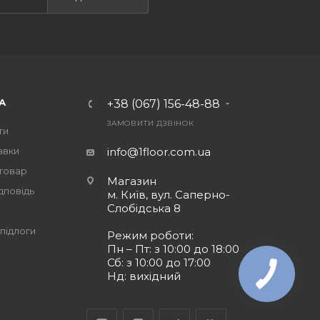
А
+38 (067) 156-48-88
ЗАМОВИТИ ДЗВІНОК
ти
авки
info@1floor.com.ua
 товар
Магазин
дповідь
м. Київ, вул. Саперно-
Слобідська 8
підлоги
Режим роботи:
Пн – Пт: з 10:00 до 18:00
Сб: з 10:00 до 17:00
Нд: вихідний