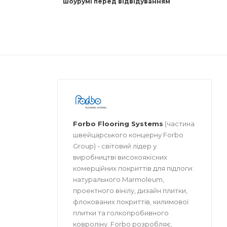
шоурумі перед відвідуванням
Forbo Flooring Systems
(частина
швейцарського концерну Forbo
Group) - світовий лідер у
виробництві високоякісних
комерційних покриттів для підлоги:
натурального Marmoleum,
проектного вінілу, дизайн плитки,
флокованих покриттів, килимової
плитки та голкопробивного
ковроліну. Forbo розробляє,