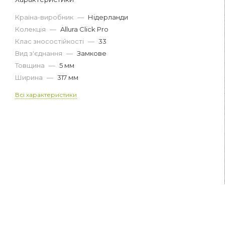
Країна-виробник
—
Нідерланди
Колекція
—
Allura Click Pro
Клас зносостійкості
—
33
Вид з'єднання
—
Замкове
Товщина
—
5 мм
Ширина
—
317 мм
Всі характеристики