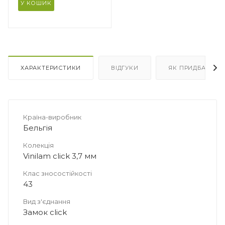
У КОШИК
гу з
2
ХАРАКТЕРИСТИКИ
ВІДГУКИ
ЯК ПРИДБАТИ
Країна-виробник
Бельгія
Колекція
Vinilam click 3,7 мм
Клас зносостійкості
43
Вид з'єднання
Замок click