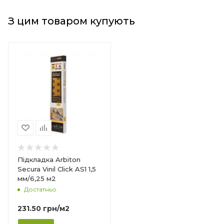
З цим товаром купують
Підкладка Arbiton
PET +
Secura Vinil Click AS1 1,5
мм/6,25 м2
Достатньо
231.50
грн
/м2