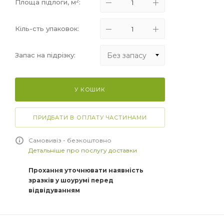
2
Площа підлоги, м
:
Кіль-сть упаковок:
Без запасу
Запас на підрізку:
Без запасу
У КОШИК
+5%
+10%
ПРИДБАТИ В ОПЛАТУ ЧАСТИНАМИ
+15%
Самовивіз - безкоштовно
Детальніше про послугу доставки
Прохання уточнювати наявність
зразків у шоурумі перед
відвідуванням