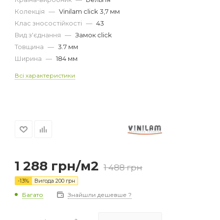
Колекція
—
Vinilam click 3,7 мм
Клас зносостійкості
—
43
Вид з'єднання
—
Замок click
Товщина
—
3.7 мм
Ширина
—
184 мм
Всі характеристики
1 288
грн
/м2
1 488
грн
-
13
%
Вигода
200
грн
Багато
Знайшли дешевше ?