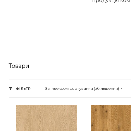
Продукція комп
Товари
За індексом сортування (збільшення)
ФІЛЬТР
Мінімальна ціна
Мінімальна ці
800.00
800.00
Максимальна ціна
Максимальна 
800.00
800.00