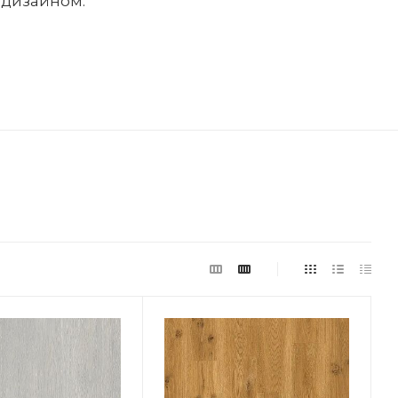
м дизайном.
імальна ціна
00.00
симальна ціна
00.00