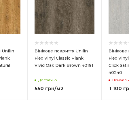
 Unilin
Вінілове покриття Unilin
Вінілове 
Plank
Flex Vinyl Classic Plank
Flex Vinyl
tural
Vivid Oak Dark Brown 40191
Click Sat
40240
Достатньо
Немає в 
550
грн
/м2
1 100
гр