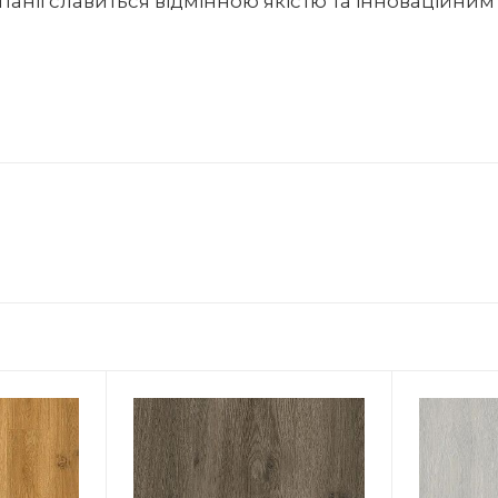
аніі славиться відмінною якістю та інноваційни
на
Мінімальна ціна
Мін
1100.00
11
ціна
Максимальна ціна
Мак
1100.00
11