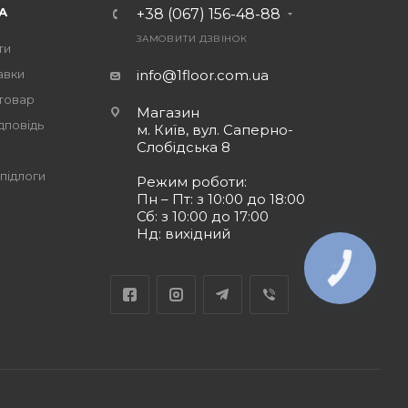
А
+38 (067) 156-48-88
ЗАМОВИТИ ДЗВІНОК
ти
авки
info@1floor.com.ua
 товар
Магазин
дповідь
м. Київ, вул. Саперно-
Слобідська 8
підлоги
Режим роботи:
Пн – Пт: з 10:00 до 18:00
Сб: з 10:00 до 17:00
Нд: вихідний