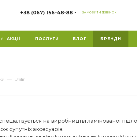
+38 (067) 156-48-88
ЗАМОВИТИ ДЗВІНОК
АКЦІЇ
ПОСЛУГИ
БЛОГ
БРЕНДИ
—
ки
Unilin
g спеціалізується на виробництві ламінованої підл
кож супутніх аксесуарів.