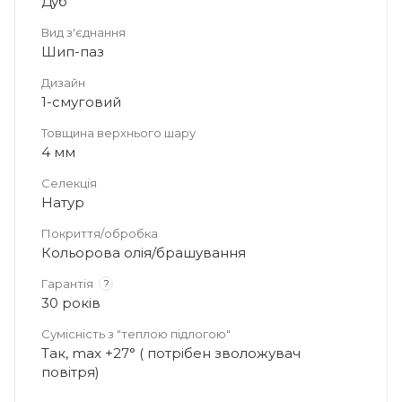
Дуб
Вид з'єднання
Шип-паз
Дизайн
1-смуговий
Товщина верхнього шару
4 мм
Селекція
Натур
Покриття/обробка
Кольорова олія/брашування
Гарантія
?
30 років
Сумісність з "теплою підлогою"
Так, max +27° ( потрібен зволожувач
повітря)