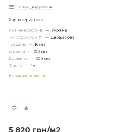
Селекція деревини
Характеристики
Країна-виробник
—
Україна
Тип структури
—
Двошарова
?
Товщина
—
16 мм
Ширина
—
100 мм
Довжина
—
500 мм
Фаска
—
4V
Всі характеристики
5 820
грн
/м2