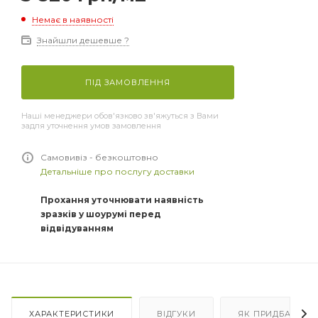
Немає в наявності
Знайшли дешевше ?
ПІД ЗАМОВЛЕННЯ
Наші менеджери обов'язково зв'яжуться з Вами
задля уточнення умов замовлення
Самовивіз - безкоштовно
Детальніше про послугу доставки
Прохання уточнювати наявність
зразків у шоурумі перед
відвідуванням
ХАРАКТЕРИСТИКИ
ВІДГУКИ
ЯК ПРИДБАТИ