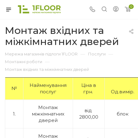
0
Монтаж вхідних та
міжкімнатних дверей
—
—
Мережа магазинів підлоги 1FLOOR
Послуги
—
Монтажні роботи
Монтаж вхідних та міжкімнатних дверей
Найменування
Ціна в
№
послуг
грн.
Од.вимір.
Монтаж
від
1.
міжкімнатних
блок
2800,00
дверей
Монтаж