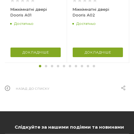
Міжкімнатні двері
Міжкімнатні двері
Dooris А01
Dooris А02
Достатньо
Достатньо
ДОКЛАДНІШЕ
ДОКЛАДНІШЕ
НАЗАД ДО СПИСКУ
Слідкуйте за нашими подіями та новинами