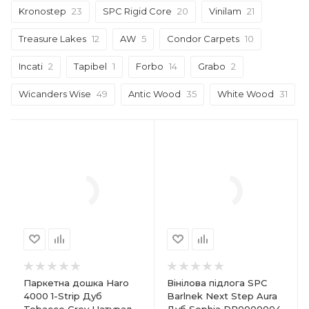
Kronostep
23
SPC Rigid Core
20
Vinilam
21
Treasure Lakes
12
AW
5
Condor Carpets
10
Incati
2
Tapibel
1
Forbo
14
Grabo
2
Wicanders Wise
49
Antic Wood
35
White Wood
31
Паркетна дошка Haro
Вінілова підлога SPC
4000 1-Strip Дуб
Barlnek Next Step Aura
Tobacco Grey Натурал
Дуб Sophia DP0000004