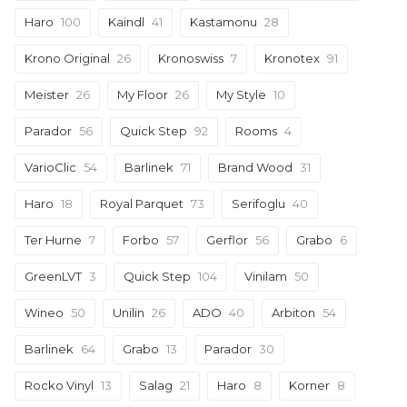
Haro
100
Kaindl
41
Kastamonu
28
Krono Original
26
Kronoswiss
7
Kronotex
91
Meister
26
My Floor
26
My Style
10
Parador
56
Quick Step
92
Rooms
4
VarioClic
54
Barlinek
71
Brand Wood
31
Haro
18
Royal Parquet
73
Serifoglu
40
Ter Hurne
7
Forbo
57
Gerflor
56
Grabo
6
GreenLVT
3
Quick Step
104
Vinilam
50
Wineo
50
Unilin
26
ADO
40
Arbiton
54
Barlinek
64
Grabo
13
Parador
30
Rocko Vinyl
13
Salag
21
Haro
8
Korner
8