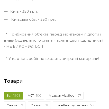
Київ - 350 грн.
Київська обл. - 350 грн.
* Прибирання об'єкта перед монтажем підлоги і
вивіз будівельного сміття (після інших підрядників)
- НЕ ВИКОНУЄТЬСЯ
* У вартість робіт не входять витратні матеріали!
Товари
Всі
1903
AGT
100
Alsapan Alsafloor
57
Camsan
2
Classen
62
Excellent by Balterio
53