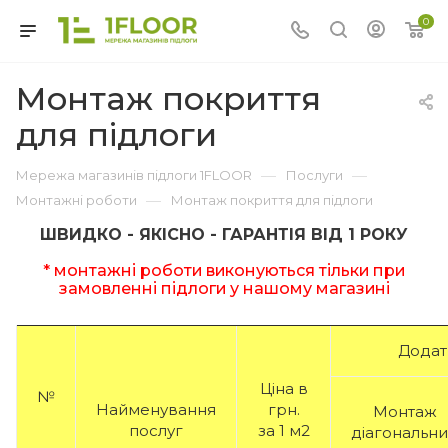
0
Монтаж покриття
для підлоги
—
—
Мережа магазинів підлоги 1FLOOR
Послуги
—
Монтажні роботи
Монтаж покриття для підлоги
ШВИДКО - ЯКІСНО - ГАРАНТІЯ ВІД 1 РОКУ
* монтажні роботи виконуються тільки при
замовленні підлоги у нашому магазині
Додатк
Ціна в
№
Найменування
грн.
Монтаж
послуг
за 1 м2
діагональн