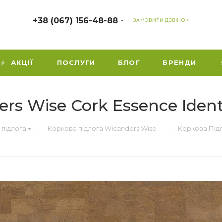
+38 (067) 156-48-88
ЗАМОВИТИ ДЗВІНОК
АКЦІЇ
ПОСЛУГИ
БЛОГ
БРЕНДИ
rs Wise Cork Essence Ident
—
—
 підлога
Коркова підлога Wicanders Wise
Коркова Підл