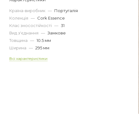
Країна-виробник
—
Португалія
Колекція
—
Cork Essence
Клас зносостійкості
—
31
Вид з'єднання
—
Замкове
Товщина
—
10.5 мм
Ширина
—
295 мм
Всі характеристики