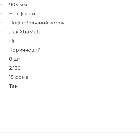
905 мм
Без фаски
Пофарбований корок
Лак XtraMatt
Ні
Коричневий
8 шт
2.136
15 років
Так