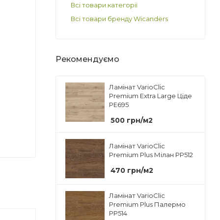
Всі товари категорії
Всі товари бренду Wicanders
Рекомендуємо
Ламінат VarioClic
Premium Extra Large Ціде
PE695
500
грн
/м2
Ламінат VarioClic
Premium Plus Мілан PP512
470
грн
/м2
Ламінат VarioClic
Premium Plus Палермо
PP514