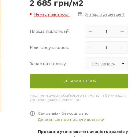
2 685
грн
/м2
Немає в наявності
Знайшли дешевше ?
2
Площа підлоги, м
:
Кіль-сть упаковок:
Без запасу
Запас на підрізку:
Без запасу
ПІД ЗАМОВЛЕННЯ
+5%
Наші менеджери обов'язково зв'яжуться з Вами задля
+10%
уточнення умов замовлення
+15%
Самовивіз - безкоштовно
Детальніше про послугу доставки
Прохання уточнювати наявність зразків у