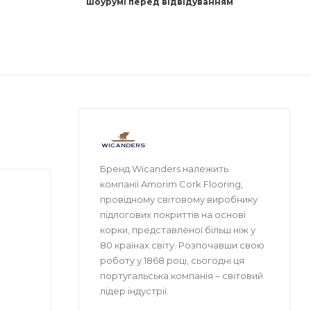
шоурумі перед відвідуванням
Бренд Wicanders належить
компанії Amorim Cork Flooring,
провідному світовому виробнику
підлогових покриттів на основі
корки, представленої більш ніж у
80 країнах світу. Розпочавши свою
роботу у 1868 році, сьогодні ця
португальська компанія – світовий
лідер індустрії.