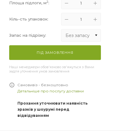
2
Площа підлоги, м
:
Кіль-сть упаковок:
Без запасу
Запас на підрізку:
Без запасу
ПІД ЗАМОВЛЕННЯ
+5%
Наші менеджери обов'язково зв'яжуться з Вами
+10%
задля уточнення умов замовлення
+15%
Самовивіз - безкоштовно
Детальніше про послугу доставки
Прохання уточнювати наявність
зразків у шоурумі перед
відвідуванням