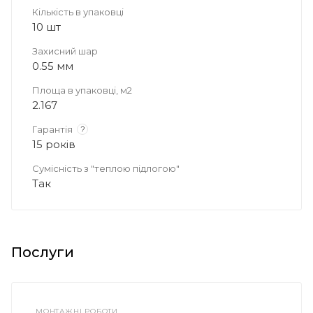
Кількість в упаковці
10 шт
Захисний шар
0.55 мм
Площа в упаковці, м2
2.167
Гарантія
?
15 років
Сумісність з "теплою підлогою"
Так
Послуги
МОНТАЖНІ РОБОТИ