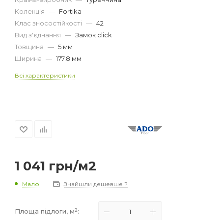
Колекція
—
Fortika
Клас зносостійкості
—
42
Вид з'єднання
—
Замок click
Товщина
—
5 мм
Ширина
—
177.8 мм
Всі характеристики
1 041
грн
/м2
Мало
Знайшли дешевше ?
2
Площа підлоги, м
: