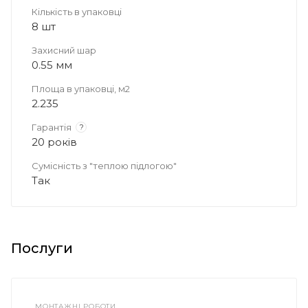
Кількість в упаковці
8 шт
Захисний шар
0.55 мм
Площа в упаковці, м2
2.235
Гарантія
?
20 років
Сумісність з "теплою підлогою"
Так
Послуги
МОНТАЖНІ РОБОТИ