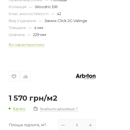
Колекція
—
Woodric EIR
Клас зносостійкості
—
42
Вид з'єднання
—
Замок Click 2G Valinge
Товщина
—
4 мм
Ширина
—
229 мм
Всі характеристики
1 570
грн
/м2
Багато
Знайшли дешевше ?
2
Площа підлоги, м
: