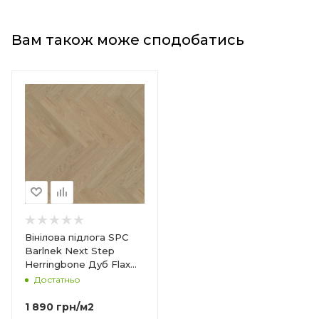
Вам також може сподобатись
bone
Вінілова підлога SPC
Barlnek Next Step
Herringbone Дуб Flax
DP5000026
Достатньо
1 890
грн
/м2