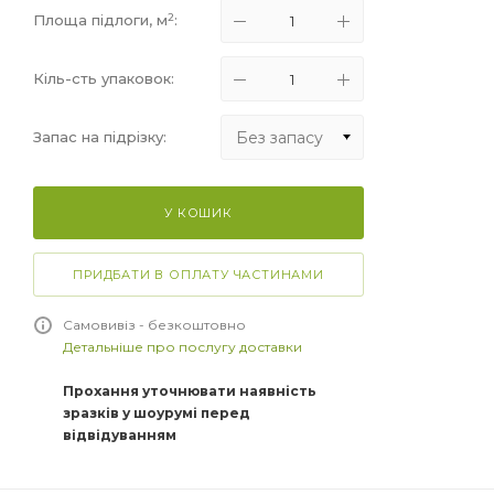
2
Площа підлоги, м
:
Кіль-сть упаковок:
Без запасу
Запас на підрізку:
Без запасу
У КОШИК
+5%
+10%
ПРИДБАТИ В ОПЛАТУ ЧАСТИНАМИ
+15%
Самовивіз - безкоштовно
Детальніше про послугу доставки
Прохання уточнювати наявність
зразків у шоурумі перед
відвідуванням