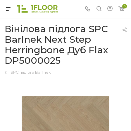
0
Вінілова підлога SPC
Barlnek Next Step
Herringbone Дуб Flax
DP5000025
SPC підлога Barlinek