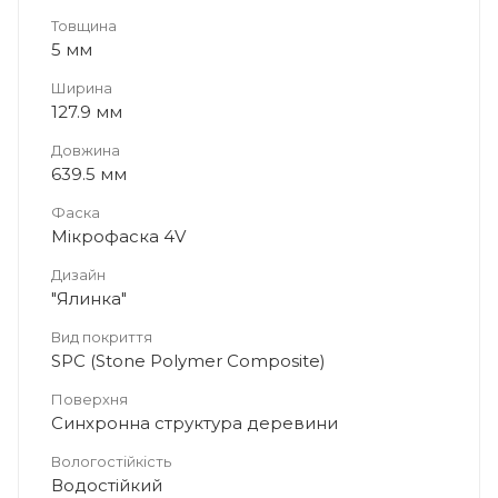
Товщина
5 мм
Ширина
127.9 мм
Довжина
639.5 мм
2
Фаска
Мікрофаска 4V
Дизайн
"Ялинка"
Вид покриття
SPC (Stone Polymer Composite)
Поверхня
Синхронна структура деревини
Вологостійкість
Водостійкий