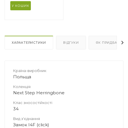
У КОШИК
ХАРАКТЕРИСТИКИ
ВІДГУКИ
ЯК ПРИДБАТИ
er
ура
Країна-виробник
Польща
ладка
Колекція
 мм
Next Step Herringbone
Клас зносостійкості
34
Вид з'єднання
Замок I4F (click)