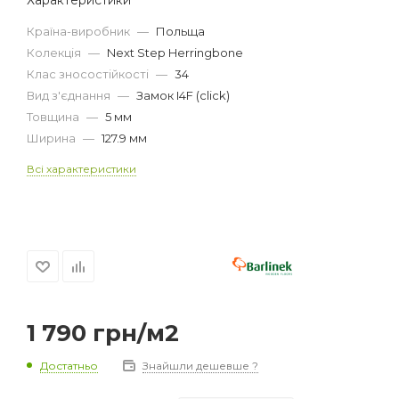
Країна-виробник
—
Польща
Колекція
—
Next Step Herringbone
Клас зносостійкості
—
34
Вид з'єднання
—
Замок I4F (click)
Товщина
—
5 мм
Ширина
—
127.9 мм
Всі характеристики
1 790
грн
/м2
Достатньо
Знайшли дешевше ?