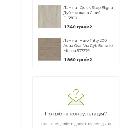
Ламінат Quick Step Eligna
Дуб Ньюкасл Сірий
EL3580
1 340
грн
/м2
Ламінат Haro Tritty 200
Aqua Gran Via Дуб Венето
Мокка 537379
1 860
грн
/м2
Потрібна консультація?
Наші спеціалісти дадуть відповідь на