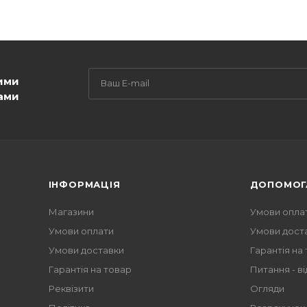
ими
ами
ІНФОРМАЦІЯ
ДОПОМОГ
Магазини
Умови опла
Умови оплати
Умови дост
Умови доставки
Гарантія на
Гарантія на товар
Питання - ві
Реквізити
Огляди