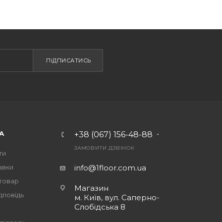
ПІДПИСАТИСЬ
А
+38 (067) 156-48-88
ЗАМОВИТИ ДЗВІНОК
ти
авки
info@1floor.com.ua
 товар
Магазин
дповідь
м. Київ, вул. Саперно-
Слобідська 8