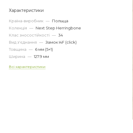
Характеристики
Країна-виробник
—
Польща
Колекція
—
Next Step Herringbone
Клас зносостійкості
—
34
Вид з'єднання
—
Замок I4F (click)
Товщина
—
6 мм (5+1)
Ширина
—
127.9 мм
Всі характеристики