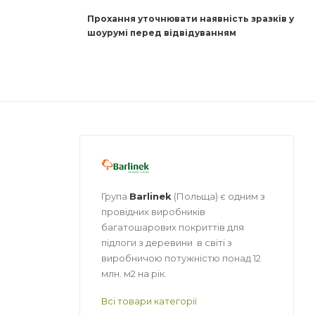
Прохання уточнювати наявність зразків у
шоурумі перед відвідуванням
Група
Barlinek
(Польща) є одним з
провідних виробників
багатошарових покриттів для
підлоги з деревини в світі з
виробничою потужністю понад 12
млн. м2 на рік.
Всі товари категорії