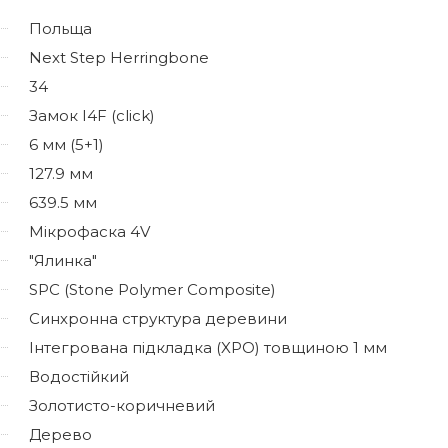
Польща
Next Step Herringbone
34
Замок I4F (click)
6 мм (5+1)
127.9 мм
639.5 мм
Мікрофаска 4V
"Ялинка"
SPC (Stone Polymer Composite)
Синхронна структура деревини
Інтегрована підкладка (XPO) товщиною 1 мм
Водостійкий
Золотисто-коричневий
Дерево