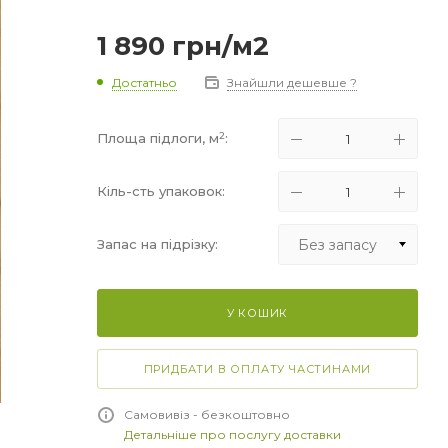
1 890
грн
/м2
Достатньо
Знайшли дешевше ?
2
Площа підлоги, м
:
Кіль-сть упаковок:
Без запасу
Запас на підрізку:
Без запасу
У КОШИК
+5%
+10%
ПРИДБАТИ В ОПЛАТУ ЧАСТИНАМИ
+15%
Самовивіз - безкоштовно
Детальніше про послугу доставки