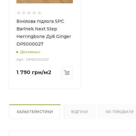
Вінілова підлога SPC
Barlnek Next Step
Herringbone Дуб Ginger
DP5000027
Достатньо
Арт.: DP5000027
1 790
грн
/м2
er
ХАРАКТЕРИСТИКИ
ВІДГУКИ
ЯК ПРИДБАТИ
ини