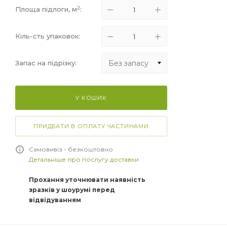
2
Площа підлоги, м
:
Кіль-сть упаковок:
Без запасу
Запас на підрізку:
Без запасу
У КОШИК
+5%
+10%
ПРИДБАТИ В ОПЛАТУ ЧАСТИНАМИ
+15%
Самовивіз - безкоштовно
Детальніше про послугу доставки
Прохання уточнювати наявність
зразків у шоурумі перед
відвідуванням