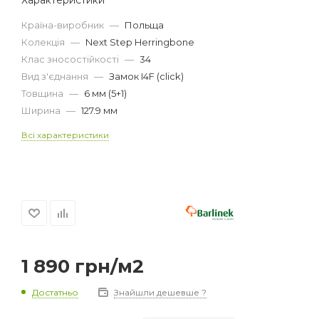
Країна-виробник
—
Польща
Колекція
—
Next Step Herringbone
Клас зносостійкості
—
34
Вид з'єднання
—
Замок I4F (click)
Товщина
—
6 мм (5+1)
Ширина
—
127.9 мм
Всі характеристики
1 890
грн
/м2
Достатньо
Знайшли дешевше ?