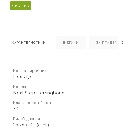
У КОШИК
ХАРАКТЕРИСТИКИ
ВІДГУКИ
ЯК ПРИДБАТИ
er
ура
Країна-виробник
Польща
Колекція
Next Step Herringbone
Клас зносостійкості
34
Вид з'єднання
Замок I4F (click)