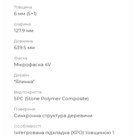
Товщина
6 мм (5+1)
Ширина
2
127.9 мм
Довжина
639.5 мм
Фаска
Мікрофаска 4V
Дизайн
"Ялинка"
Вид покриття
SPC (Stone Polymer Composite)
Поверхня
Синхронна структура деревини
Особливості
Інтегрована підкладка (XPO) товщиною 1