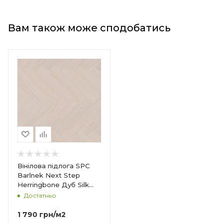
Вам також може сподобатись
bone
Вінілова підлога SPC
Barlnek Next Step
Herringbone Дуб Silk
DP5000029
Достатньо
1 790
грн
/м2