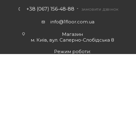
+38 (067) 156-48-88
ЗАМОВИТИ ДЗВІНОК
info@1floor.com.ua
Магазин
м. Київ, вул. Саперно-Слобідська 8
Режим роботи:
Пн – Пт: з 10:00 до 18:00
Сб: з 10:00 до 17:00
Нд: вихідний