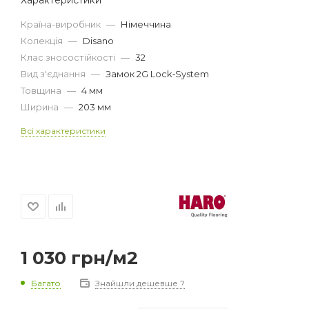
Країна-виробник
—
Німеччина
Колекція
—
Disano
Клас зносостійкості
—
32
Вид з'єднання
—
Замок 2G Lock‐System
Товщина
—
4 мм
Ширина
—
203 мм
Всі характеристики
1 030
грн
/м2
Багато
Знайшли дешевше ?