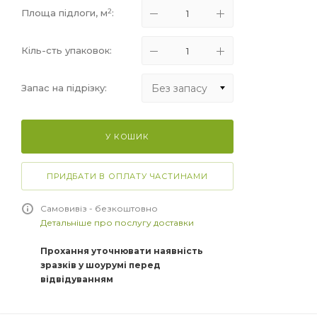
2
Площа підлоги, м
:
Кіль-сть упаковок:
Без запасу
Запас на підрізку:
Без запасу
У КОШИК
+5%
+10%
ПРИДБАТИ В ОПЛАТУ ЧАСТИНАМИ
+15%
Самовивіз - безкоштовно
Детальніше про послугу доставки
Прохання уточнювати наявність
зразків у шоурумі перед
відвідуванням