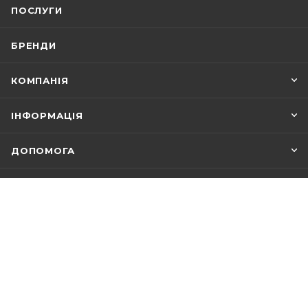
ПОСЛУГИ
БРЕНДИ
КОМПАНІЯ
ІНФОРМАЦІЯ
ДОПОМОГА
+38 (067) 156-48-88
ЗАМОВИТИ ДЗВІНОК
info@1floor.com.ua
Магазин
м. Київ, вул. Саперно-Слобідська 8
Режим роботи: