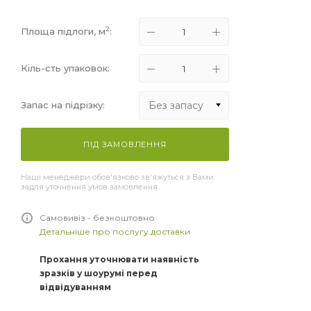
2
Площа підлоги, м
:
Кіль-сть упаковок:
Без запасу
Запас на підрізку:
Без запасу
ПІД ЗАМОВЛЕННЯ
+5%
Наші менеджери обов'язково зв'яжуться з Вами
+10%
задля уточнення умов замовлення
+15%
Самовивіз - безкоштовно
Детальніше про послугу доставки
Прохання уточнювати наявність
зразків у шоурумі перед
відвідуванням