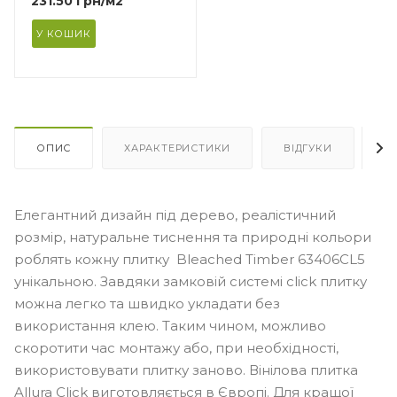
231.50
грн
/м2
У КОШИК
гу з
2
ОПИС
ХАРАКТЕРИСТИКИ
ВІДГУКИ
Я
Елегантний дизайн під дерево, реалістичний
розмір, натуральне тиснення та природні кольори
роблять кожну плитку Bleached Timber 63406CL5
унікальною. Завдяки замковій системі click плитку
можна легко та швидко укладати без
використання клею. Таким чином, можливо
скоротити час монтажу або, при необхідності,
використовувати плитку заново. Вінілова плитка
Allura Click виготовляється в Європі. Для кращої