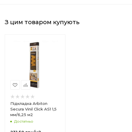
З цим товаром купують
Підкладка Arbiton
PET +
Secura Vinil Click AS1 1,5
мм/6,25 м2
Достатньо