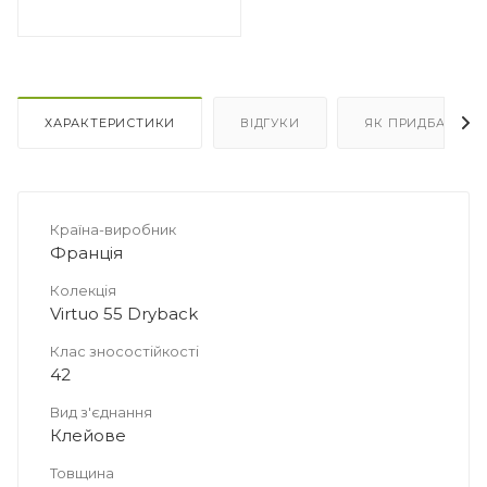
м2 в
ду
ХАРАКТЕРИСТИКИ
ВІДГУКИ
ЯК ПРИДБАТИ
Країна-виробник
Франція
Колекція
Virtuo 55 Dryback
Клас зносостійкості
42
Вид з'єднання
Клейове
Товщина