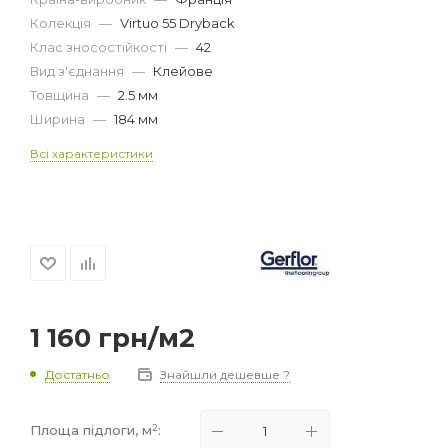
Колекція
—
Virtuo 55 Dryback
Клас зносостійкості
—
42
Вид з'єднання
—
Клейове
Товщина
—
2.5 мм
Ширина
—
184 мм
Всі характеристики
1 160
грн
/м2
Достатньо
Знайшли дешевше ?
2
Площа підлоги, м
: