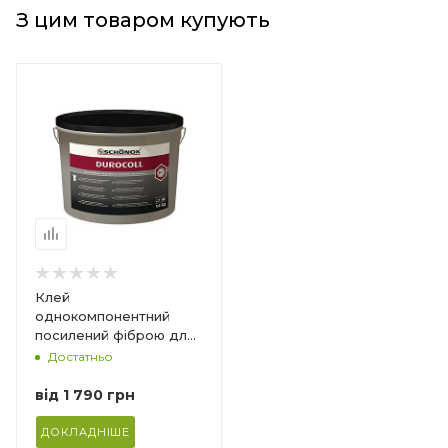
З цим товаром купують
тоду
Клей
однокомпонентний
посилений фіброю для
чи
покриттів ПВХ та LVT
Достатньо
сть
Schonox Durocoll
иве
від
1 790 грн
ДОКЛАДНІШЕ