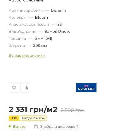
Країна-виробник
—
Бельгія
Колекція
—
Bloom
Клас зносостійкості
—
33
Вид з'єднання
—
Замок Uniclic
Товщина
—
6 мм (5+1)
Ширина
—
209 мм
Всі характеристики
2 331
грн
/м2
2 590
грн
-
10
%
Вигода
259
грн
Багато
Знайшли дешевше ?