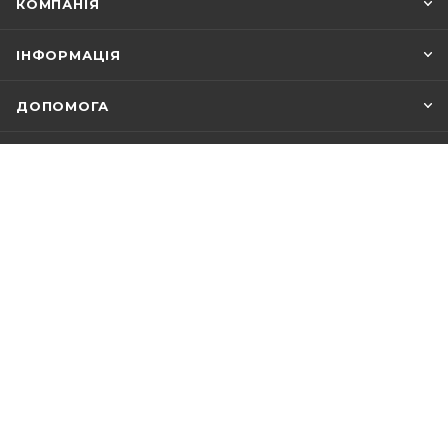
КОМПАНІЯ
ІНФОРМАЦІЯ
ДОПОМОГА
+38 (067) 156-48-88
ЗАМОВИТИ ДЗВІНОК
info@1floor.com.ua
Магазин
м. Київ, вул. Саперно-Слобідська 8
Режим роботи:
Пн – Пт: з 10:00 до 18:00
Сб: з 10:00 до 17:00
Нд: вихідний