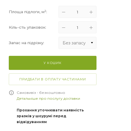
2
Площа підлоги, м
:
Кіль-сть упаковок:
Без запасу
Запас на підрізку:
Без запасу
У КОШИК
+5%
+10%
ПРИДБАТИ В ОПЛАТУ ЧАСТИНАМИ
+15%
Самовивіз - безкоштовно
Детальніше про послугу доставки
Прохання уточнювати наявність
зразків у шоурумі перед
відвідуванням