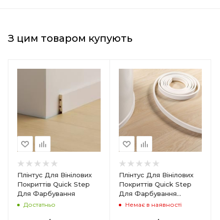
З цим товаром купують
Країна-виробник
Бельгія
Товщина
14 мм
Ширина
40 мм
Довжина
7000 мм
Колір
Плінтус Для Вінілових
Плінтус Для Вінілових
Білий
Покриттів Quick Step
Покриттів Quick Step
Для Фарбування
Для Фарбування
Гнучкий ПВХ
Достатньо
Немає в наявності