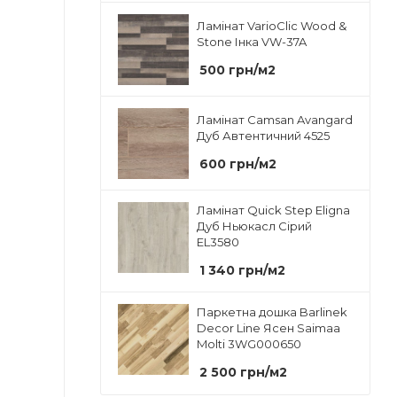
Ламінат VarioClic Wood &
Stone Інка VW-37A
500
грн
/м2
Ламінат Camsan Avangard
Дуб Автентичний 4525
600
грн
/м2
Ламінат Quick Step Eligna
Дуб Ньюкасл Сірий
EL3580
1 340
грн
/м2
Паркетна дошка Barlinek
Decor Line Ясен Saimaa
Molti 3WG000650
2 500
грн
/м2