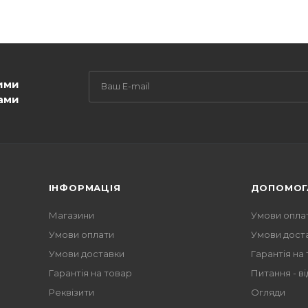
ими
ами
ІНФОРМАЦІЯ
ДОПОМОГ
Магазини
Умови опла
Умови оплати
Умови дост
Умови доставки
Гарантія на
Гарантія на товар
Питання - ві
Реквізити
Огляди