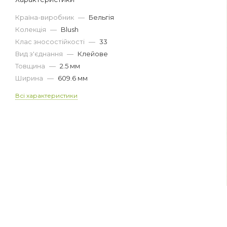
Країна-виробник
—
Бельгія
Колекція
—
Blush
Клас зносостійкості
—
33
Вид з'єднання
—
Клейове
Товщина
—
2.5 мм
Ширина
—
609.6 мм
Всі характеристики