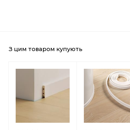
З цим товаром купують
Країна-виробник
Бельгія
Товщина
14 мм
Ширина
40 мм
Довжина
7000 мм