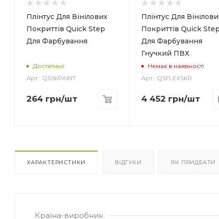
Колір
Білий
Плінтус Для Вінілових
Плінтус Для Вінілови
Покриттів Quick Step
Покриттів Quick Ste
Для Фарбування
Для Фарбування
Гнучкий ПВХ
Достатньо
Немає в наявності
Арт.: QSSKPAINT
Арт.: QSFLEXSKR
264
грн
/шт
4 452
грн
/шт
ХАРАКТЕРИСТИКИ
ВІДГУКИ
ЯК ПРИДБАТИ
Країна-виробник