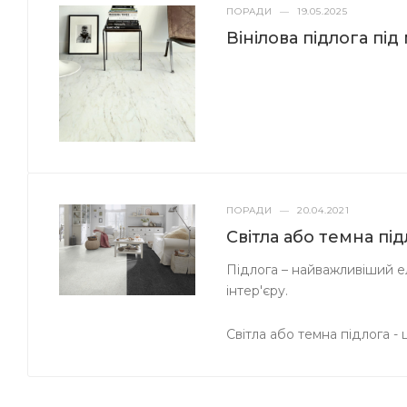
ПОРАДИ
—
19.05.2025
Вінілова підлога пі
ПОРАДИ
—
20.04.2021
Світла або темна пі
Підлога – найважливіший ел
інтер'єру.
Світла або темна підлога -