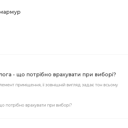
д мармур
длога - що потрібно врахувати при виборі?
емент приміщення, її зовнішній вигляд задає тон всьому
 що потрібно врахувати при виборі?