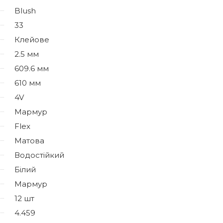
Blush
33
Клейове
2.5 мм
609.6 мм
610 мм
4V
Мармур
Flex
Матова
Водостійкий
Білий
Мармур
12 шт
4.459