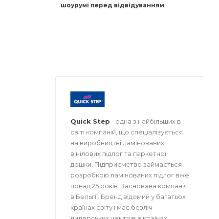
шоурумі перед відвідуванням
Quick Step
- одна з найбільших в
світі компаній, що спеціалізується
на виробництві ламінованих,
вінілових підлог та паркетної
дошки. Підприємство займається
розробкою ламінованих підлог вже
понад 25 років. Заснована компанія
в Бельгії. Бренд відомий у багатьох
країнах світу і має безліч
дилерських центрів в країнах