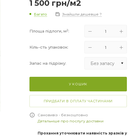
1 500
грн
/м2
Багато
Знайшли дешевше ?
2
Площа підлоги, м
:
Кіль-сть упаковок:
Без запасу
Запас на підрізку:
Без запасу
У КОШИК
+5%
+10%
ПРИДБАТИ В ОПЛАТУ ЧАСТИНАМИ
+15%
Самовивіз - безкоштовно
Детальніше про послугу доставки
Прохання уточнювати наявність зразків у