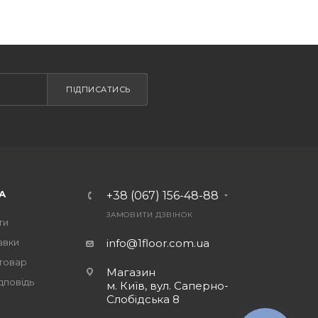
ПІДПИСАТИСЬ
А
+38 (067) 156-48-88
ЗАМОВИТИ ДЗВІНОК
ти
авки
info@1floor.com.ua
 товар
Магазин
дповідь
м. Київ, вул. Саперно-
Слобідська 8