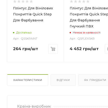
Колір
Білий
Плінтус Для Вінілових
Плінтус Для Вінілови
Покриттів Quick Step
Покриттів Quick Ste
Для Фарбування
Для Фарбування
Гнучкий ПВХ
Достатньо
Немає в наявності
Арт.: QSSKPAINT
Арт.: QSFLEXSKR
264
грн
/шт
4 452
грн
/шт
ХАРАКТЕРИСТИКИ
ВІДГУКИ
ЯК ПРИДБАТИ
Країна-виробник