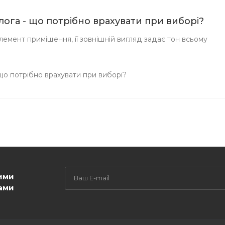
длога - що потрібно врахувати при виборі?
емент приміщення, її зовнішній вигляд задає тон всьому
 що потрібно врахувати при виборі?
ими
ами