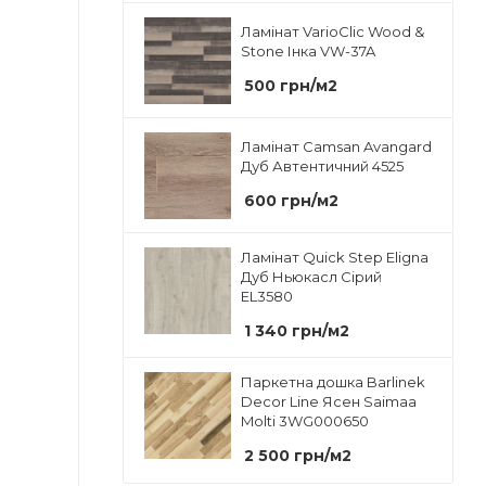
Ламінат VarioClic Wood &
Stone Інка VW-37A
500
грн
/м2
Ламінат Camsan Avangard
Дуб Автентичний 4525
600
грн
/м2
Ламінат Quick Step Eligna
Дуб Ньюкасл Сірий
EL3580
1 340
грн
/м2
Паркетна дошка Barlinek
Decor Line Ясен Saimaa
Molti 3WG000650
2 500
грн
/м2