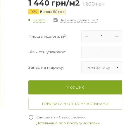
1 440
грн
/м2
1 600
грн
-
10
%
Вигода
160
грн
Багато
Знайшли дешевше ?
2
Площа підлоги, м
:
Кіль-сть упаковок:
Без запасу
Запас на підрізку:
Без запасу
У КОШИК
+5%
+10%
ПРИДБАТИ В ОПЛАТУ ЧАСТИНАМИ
+15%
Самовивіз - безкоштовно
Детальніше про послугу доставки