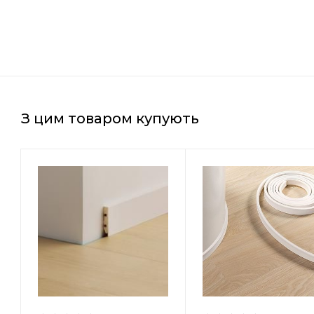
З цим товаром купують
Країна-виробник
Бельгія
Товщина
14 мм
Ширина
40 мм
Довжина
7000 мм