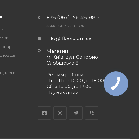
А
+38 (067) 156-48-88
ЗАМОВИТИ ДЗВІНОК
ти
авки
info@1floor.com.ua
 товар
Магазин
дповідь
м. Київ, вул. Саперно-
Слобідська 8
підлоги
Режим роботи:
Пн – Пт: з 10:00 до 18:00
Сб: з 10:00 до 17:00
Нд: вихідний