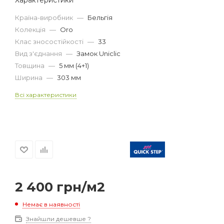
Країна-виробник
—
Бельгія
Колекція
—
Oro
Клас зносостійкості
—
33
Вид з'єднання
—
Замок Uniclic
Товщина
—
5 мм (4+1)
Ширина
—
303 мм
Всі характеристики
2 400
грн
/м2
Немає в наявності
Знайшли дешевше ?