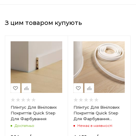
З цим товаром купують
Країна-виробник
Бельгія
Товщина
14 мм
Ширина
40 мм
Довжина
7000 мм
Колір
Плінтус Для Вінілових
Плінтус Для Вінілових
Білий
Покриттів Quick Step
Покриттів Quick Step
Для Фарбування
Для Фарбування
Гнучкий ПВХ
Достатньо
Немає в наявності