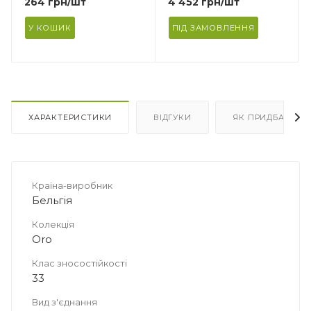
264
грн
/шт
4 452
грн
/шт
У КОШИК
ПІД ЗАМОВЛЕННЯ
ХАРАКТЕРИСТИКИ
ВІДГУКИ
ЯК ПРИДБАТИ
Країна-виробник
Бельгія
Колекція
Oro
Клас зносостійкості
33
Вид з'єднання