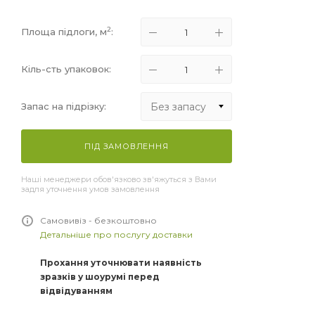
2
Площа підлоги, м
:
Кіль-сть упаковок:
Без запасу
Запас на підрізку:
Без запасу
ПІД ЗАМОВЛЕННЯ
+5%
Наші менеджери обов'язково зв'яжуться з Вами
+10%
задля уточнення умов замовлення
+15%
Самовивіз - безкоштовно
Детальніше про послугу доставки
Прохання уточнювати наявність
зразків у шоурумі перед
відвідуванням