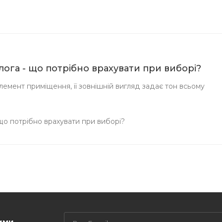
длога - що потрібно врахувати при виборі?
емент приміщення, її зовнішній вигляд задає тон всьому
 що потрібно врахувати при виборі?
ими