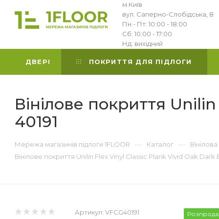
м.Київ
вул. Саперно-Слобідська, 8
Пн - Пт: 10:00 - 18:00
Сб: 10:00 - 17:00
Нд: вихідний
ДВЕРІ
ПОКРИТТЯ ДЛЯ ПІДЛОГИ
Вінілове покриття Unilin 
40191
—
—
Мережа магазинів підлоги 1FLOOR
Каталог
Вінілова
Вінілове покриття Unilin Flex Vinyl Classic Plank Vivid Oak Dark
Артикул:
VFCG40191
Розпрода