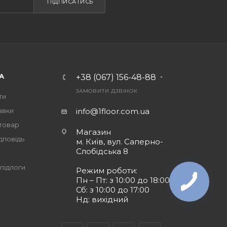
ПІДПИСАТИСЬ
А
+38 (067) 156-48-88
ЗАМОВИТИ ДЗВІНОК
ти
авки
info@1floor.com.ua
 товар
Магазин
дповідь
м. Київ, вул. Саперно-
Слобідська 8
підлоги
Режим роботи:
Пн – Пт: з 10:00 до 18:00
Сб: з 10:00 до 17:00
Нд: вихідний