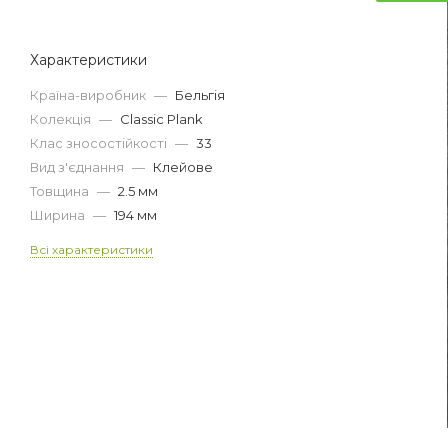
Характеристики
Країна-виробник
—
Бельгія
Колекція
—
Classic Plank
Клас зносостійкості
—
33
Вид з'єднання
—
Клейове
Товщина
—
2.5 мм
Ширина
—
194 мм
Всі характеристики