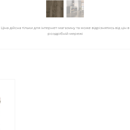
Ціна дійсна тільки для інтернет-магазину та може відрізнятись від цін в
роздрібній мережі