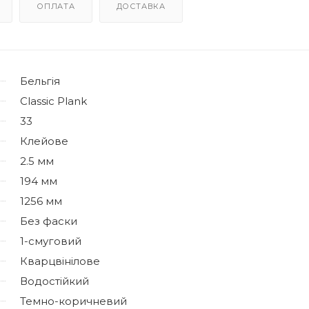
ОПЛАТА
ДОСТАВКА
Бельгія
Classic Plank
33
Клейове
2.5 мм
194 мм
1256 мм
Без фаски
1-смуговий
Кварцвінілове
Водостійкий
Темно-коричневий