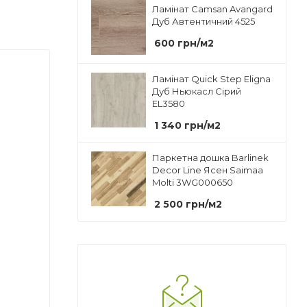
Ламінат Camsan Avangard
Дуб Автентичний 4525
600
грн
/м2
Ламінат Quick Step Eligna
Дуб Ньюкасл Сірий
EL3580
1 340
грн
/м2
Паркетна дошка Barlinek
Decor Line Ясен Saimaa
Molti 3WG000650
2 500
грн
/м2