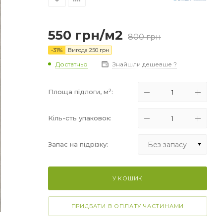
550
грн
/м2
800
грн
-
31
%
Вигода
250
грн
Достатньо
Знайшли дешевше ?
2
Площа підлоги, м
:
Кіль-сть упаковок:
Без запасу
Запас на підрізку:
Без запасу
У КОШИК
+5%
+10%
ПРИДБАТИ В ОПЛАТУ ЧАСТИНАМИ
+15%