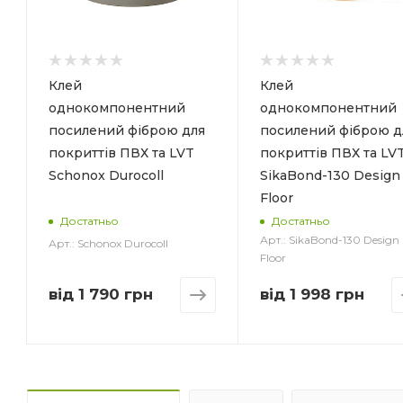
Призначення_
Для внутрішніх
робіт.Покриття
з
LVT,ПВХ, килими з
основою з
Клей
Клей
чи
ПВХ,одношарова чи
однокомпонентний
однокомпонентний
багатошарова
посилений фіброю для
посилений фіброю д
повсть
покриттів ПВХ та LVT
покриттів ПВХ та LV
Навантаження
Schonox Durocoll
SikaBond-130 Design
можливе через_
~24 год (кінцева
Floor
міцність ~72 год)
Достатньо
Достатньо
Арт.: SikaBond-130 Design
Арт.: Schonox Durocoll
Витрата_
Floor
м2
~ 250 г/м2 - 450 г/м2
в залежності від
від
1 790 грн
від
1 998 грн
виду покриття
Колір
Світло-бежевий