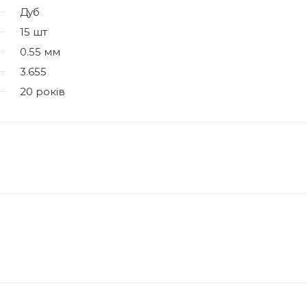
Дуб
15 шт
0.55 мм
3.655
20 років