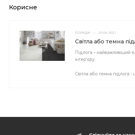
Корисне
ПОРАДИ
—
20.04.2021
Світла або темна пі
Підлога – найважливіший ел
інтер'єру.
Світла або темна підлога -
Слідкуйте за наш