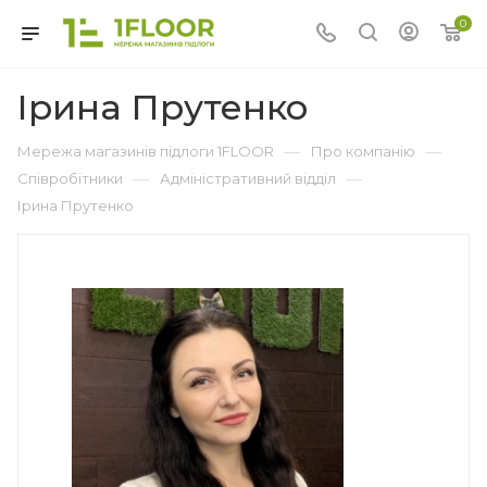
0
Ірина Прутенко
—
—
Мережа магазинів підлоги 1FLOOR
Про компанію
—
—
Співробітники
Адміністративний відділ
Ірина Прутенко