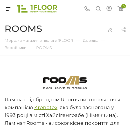
0
ROOMS
—
—
Мережа магазинів підлоги 1FLOOR
Довідка
—
Виробники
ROOMS
Ламінат під брендом Rooms виготовляється
компанією
Kronotex
, яка була заснована у
1993 році в місті Хайлігенграбе (Німеччина).
Ламінат Rooms - високоякісне покриття для