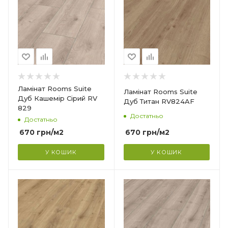
Максимальна ціна
670.00
Ламінат Rooms Suite
Ламінат Rooms Suite
Дуб Кашемір Сірий RV
Дуб Титан RV824AF
829
Достатньо
Достатньо
670
грн
/м2
670
грн
/м2
У КОШИК
У КОШИК
Мінімальна ціна
670.00
Максимальна ціна
670.00