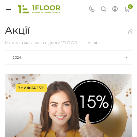
0
Акції
—
Мережа магазинів підлоги 1FLOOR
Акції
2024
ЗНИЖКА 15%