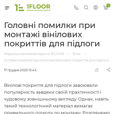
0
Головні помилки при
монтажі вінілових
покриттів для підлоги
—
—
Мережа магазинів підлоги 1FLOOR
Блог
Головні помилки при монтажі вінілових покриттів для підлоги
17 грудня 2025 13:43
Вінілові покриття для підлоги завоювали
популярність завдяки своїй практичності і
чудовому зовнішньому вигляду. Однак, навіть
такий технологічний матеріал вимагає
правильного підходу до монтажу. Розглянемо