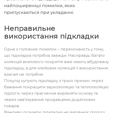
найпоширеніші помилки, яких
припускаються при укладанні.
Неправильне
використання підкладки
Одна з головних помилок – переконаність у тому,
що підкладка потрібна завжди. Насправді, багато
колекцій вінілового покриття вже мають вбудовану
підкладку, а для клейових колекцій її використання
взагалі не потрібне.
Покупці купують підкладку з трьох причин: через
бажання покращити звукоізоляцію та теплоізоляцію
підлоги, через прагнення вирівняти основу та
через нав'язування продавцями додаткових
товарів.
Важливо розуміти: підкладка не вирівнює підлогу