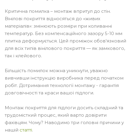
Критична помилка – монтаж впритул до стін.
Вінілові покриття відносяться до «живих
матеріалів»: змінюють розміри при коливанні
температур. Без компенсаційного зазору 5-10 мм
плитка деформується. Цей проміжок обов'язковий
для всіх типів вінілового покриття — як замкового,
так і клейового.
Більшість помилок можна уникнути, уважно
вивчивши інструкцію виробника перед початком
робіт. Дотримання технології монтажу - гарантія
довговічності та краси вашої підлоги.
Монтаж покриття для підлоги досить складний та
трудомісткий процес, який варто довірити
фахівцям. Чому? Наводимо три головні причини у
нашій
статті
.