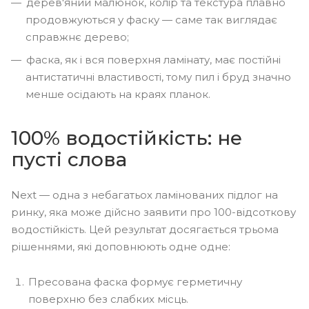
дерев'яний малюнок, колір та текстура плавно
продовжуються у фаску — саме так виглядає
справжнє дерево;
фаска, як і вся поверхня ламінату, має постійні
антистатичні властивості, тому пил і бруд значно
менше осідають на краях планок.
100% водостійкість: не
пусті слова
Next — одна з небагатьох ламінованих підлог на
ринку, яка може дійсно заявити про 100-відсоткову
водостійкість. Цей результат досягається трьома
рішеннями, які доповнюють одне одне:
Пресована фаска формує герметичну
поверхню без слабких місць.