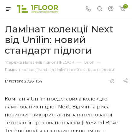
0
Ламінат колекції Next
від Unilin: новий
стандарт підлоги
—
—
Мережа магазинів підлоги 1FLOOR
Блог
Ламінат колекції Next від Unilin: новий стандарт підлоги
17 лютого 2026 11:54
Компанія Unilin представила колекцію
ламінованих підлог Next. Відмінна риса
новинки - використання запатентованої
технології пресованої фаски (Pressed Bevel
Technology), яка кардинально змінює