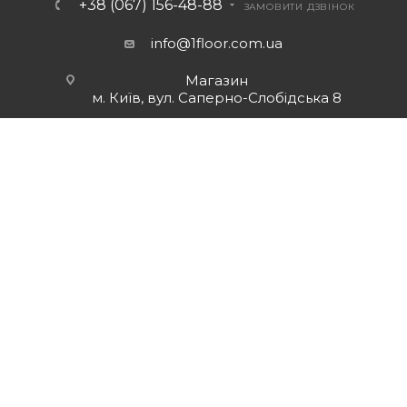
+38 (067) 156-48-88
ЗАМОВИТИ ДЗВІНОК
info@1floor.com.ua
Магазин
м. Київ, вул. Саперно-Слобідська 8
Режим роботи:
Пн – Пт: з 10:00 до 18:00
Сб: з 10:00 до 17:00
Нд: вихідний
2026 © 1Floor: Мережа магазинів підлоги