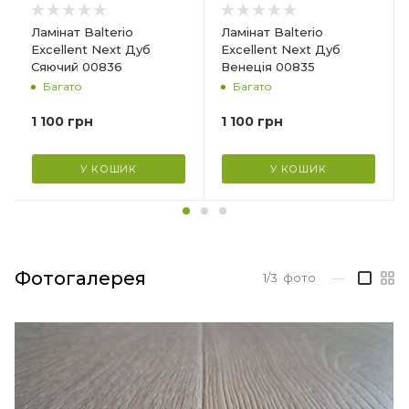
Ламінат Balterio
Ламінат Balterio
Excellent Next Дуб
Excellent Next Дуб
Сяючий 00836
Венеція 00835
Багато
Багато
1 100
грн
1 100
грн
У КОШИК
У КОШИК
Фотогалерея
1/3
фото
—