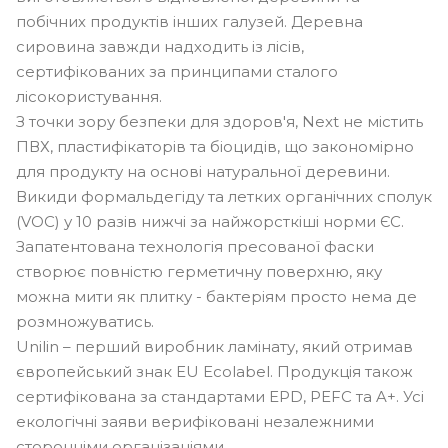
побічних продуктів інших галузей. Деревна
сировина завжди надходить із лісів,
сертифікованих за принципами сталого
лісокористування.
З точки зору безпеки для здоров'я, Next не містить
ПВХ, пластифікаторів та біоцидів, що закономірно
для продукту на основі натуральної деревини.
Викиди формальдегіду та летких органічних сполук
(VOC) у 10 разів нижчі за найжорсткіші норми ЄС.
Запатентована технологія пресованої фаски
створює повністю герметичну поверхню, яку
можна мити як плитку - бактеріям просто нема де
розмножуватись.
Unilin – перший виробник ламінату, який отримав
європейський знак EU Ecolabel. Продукція також
сертифікована за стандартами EPD, PEFC та A+. Усі
екологічні заяви верифіковані незалежними
сторонніми організаціями.