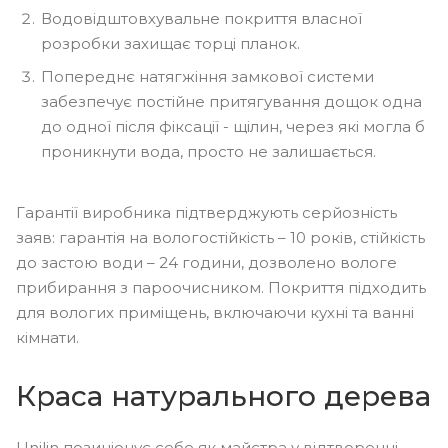
Водовідштовхувальне покриття власної
розробки захищає торці планок.
Попереднє натягжіння замкової системи
забезпечує постійне притягування дощок одна
до одної після фіксації - щілин, через які могла б
проникнути вода, просто не залишається.
Гарантії виробника підтверджують серйозність
заяв: гарантія на вологостійкість – 10 років, стійкість
до застою води – 24 години, дозволено вологе
прибирання з пароочисником. Покриття підходить
для вологих приміщень, включаючи кухні та ванні
кімнати.
Краса натурального дерева
Unilin позиціонує себе як майстра у відтворенні