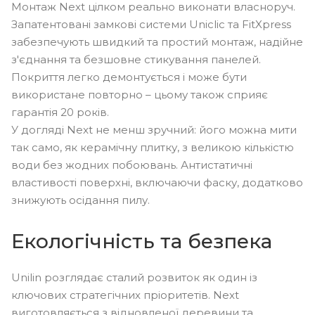
Монтаж Next цілком реально виконати власноруч.
Запатентовані замкові системи Uniclic та FitXpress
забезпечують швидкий та простий монтаж, надійне
з'єднання та безшовне стикування панелей.
Покриття легко демонтується і може бути
використане повторно – цьому також сприяє
гарантія 20 років.
У догляді Next не менш зручний: його можна мити
так само, як керамічну плитку, з великою кількістю
води без жодних побоювань. Антистатичні
властивості поверхні, включаючи фаску, додатково
знижують осідання пилу.
Екологічність та безпека
Unilin розглядає сталий розвиток як один із
ключових стратегічних пріоритетів. Next
виготовляється з відновленої деревини та