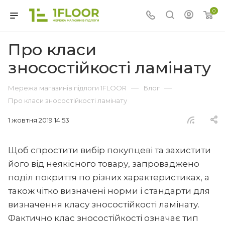
0
Про класи
зносостійкості ламінату
—
—
Мережа магазинів підлоги 1FLOOR
Блог
Про класи зносостійкості ламінату
1 жовтня 2019 14:53
Щоб спростити вибір покупцеві та захистити
його від неякісного товару, запроваджено
поділ покриття по різних характеристиках, а
також чітко визначені норми і стандарти для
визначення класу зносостійкості ламінату.
Фактично клас зносостійкості означає тип