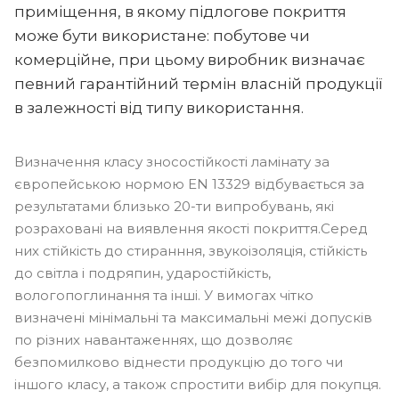
приміщення, в якому підлогове покриття
може бути використане: побутове чи
комерційне, при цьому виробник визначає
певний гарантійний термін власній продукції
в залежності від типу використання.
Визначення класу зносостійкості ламінату за
європейською нормою EN 13329 відбувається за
результатами близько 20-ти випробувань, які
розраховані на виявлення якості покриття.Серед
них стійкість до стиранння, звукоізоляція, стійкість
до світла і подряпин, ударостійкість,
вологопоглинання та інші. У вимогах чітко
визначені мінімальні та максимальні межі допусків
по різних навантаженнях, що дозволяє
безпомилково віднести продукцію до того чи
іншого класу, а також спростити вибір для покупця.