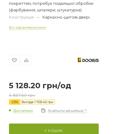
покриттям, потребує подальшої обробки
(фарбування, шпалери, штукатурка)
Конструкція
—
Каркасно-щитові двері
Всі характеристики
5 128.20
грн
/од
6 837.60
грн
-
25
%
Вигода
1 709.40
грн
Достатньо
Знайшли дешевше ?
У КОШИК