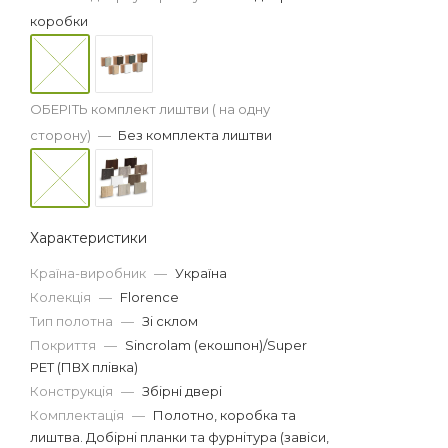
коробки
ОБЕРІТЬ комплект лиштви ( на одну
сторону)
—
Без комплекта лиштви
Характеристики
Країна-виробник
—
Україна
Колекція
—
Florence
Тип полотна
—
Зі склом
Покриття
—
Sincrolam (екошпон)/Super
PET (ПВХ плівка)
Конструкція
—
Збірні двері
Комплектація
—
Полотно, коробка та
лиштва. Добірні планки та фурнітура (завіси,