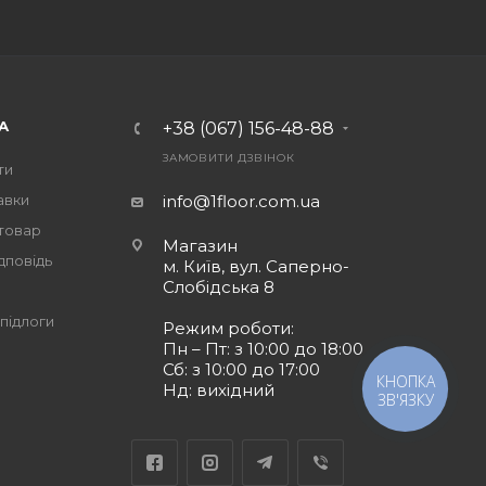
А
+38 (067) 156-48-88
ЗАМОВИТИ ДЗВІНОК
ти
авки
info@1floor.com.ua
 товар
Магазин
дповідь
м. Київ, вул. Саперно-
Слобідська 8
підлоги
Режим роботи:
Пн – Пт: з 10:00 до 18:00
Сб: з 10:00 до 17:00
КНОПКА
Нд: вихідний
ЗВ'ЯЗКУ