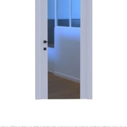
Ціна дійсна тільки для інтернет-магазину та може відрізнятись від цін в