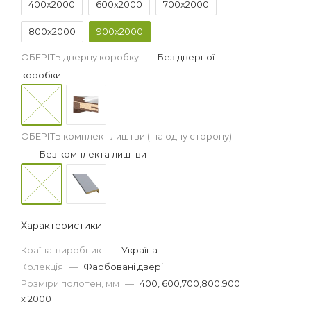
400x2000
600x2000
700x2000
800x2000
900x2000
ОБЕРІТЬ дверну коробку
—
Без дверної
коробки
ОБЕРІТЬ комплект лиштви ( на одну сторону)
—
Без комплекта лиштви
Характеристики
Країна-виробник
—
Україна
Колекція
—
Фарбовані двері
Розміри полотен, мм
—
400, 600,700,800,900
x 2000