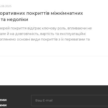
6.08.2025
коративних покриттів міжкімнатних
 та недоліки
верей покриття відіграє ключову роль, впливаючи не
але й на довговічність, вартість та експлуатаційні
глянемо основні види покриттів з їх перевагами та
ими
ами