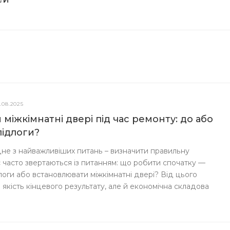
1.08.2025
міжкімнатні двері під час ремонту: до або
підлоги?
не з найважливіших питань – визначити правильну
с часто звертаються із питанням: що робити спочатку —
логи або встановлювати міжкімнатні двері? Від цього
 якість кінцевого результату, але й економічна складова