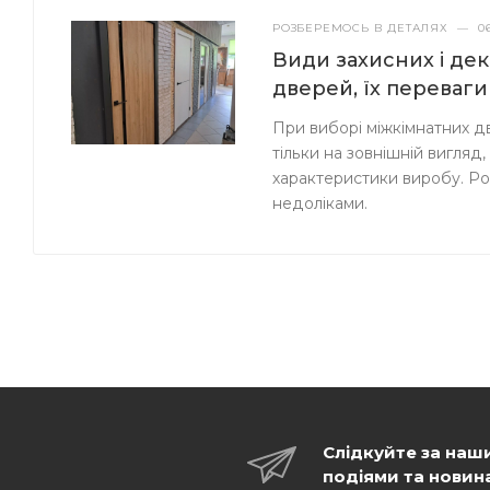
РОЗБЕРЕМОСЬ В ДЕТАЛЯХ
—
0
Види захисних і де
дверей, їх переваги
При виборі міжкімнатних д
тільки на зовнішній вигляд, 
характеристики виробу. Роз
недоліками.
Слідкуйте за наш
подіями та новин