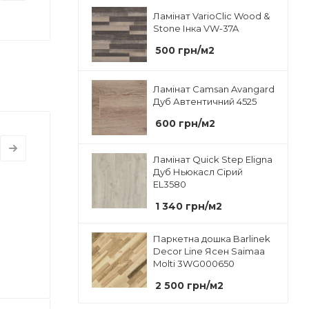
Ламінат VarioClic Wood &
Stone Інка VW-37A
500
грн
/м2
Ламінат Camsan Avangard
Дуб Автентичний 4525
600
грн
/м2
Ламінат Quick Step Eligna
Дуб Ньюкасл Сірий
EL3580
1 340
грн
/м2
Паркетна дошка Barlinek
Decor Line Ясен Saimaa
Molti 3WG000650
2 500
грн
/м2