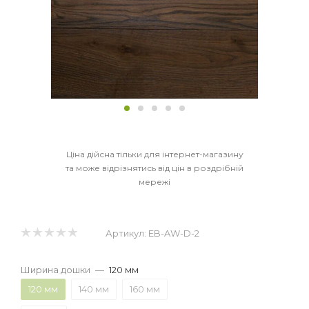
Ціна дійсна тільки для інтернет-магазину
та може відрізнятись від цін в роздрібній
мережі
Артикул:
EB-AW-D-2
Ширина дошки
—
120 мм
120 мм
140 мм
160 мм