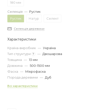
180 мм
Селекція
—
Рустик
Рустик
Натур
Селект
Селекція деревини
Характеристики
Країна-виробник
—
Україна
Тип структури
—
Двошарова
?
Товщина
—
13 мм
Довжина
—
500-1500 мм
Фаска
—
Мікрофаска
Порода деревини
—
Дуб
Всі характеристики