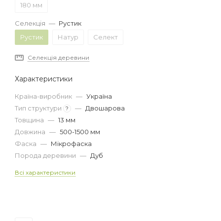
180 мм
Селекція
—
Рустик
Рустик
Натур
Селект
Селекція деревини
Характеристики
Країна-виробник
—
Україна
Тип структури
—
Двошарова
?
Товщина
—
13 мм
Довжина
—
500-1500 мм
Фаска
—
Мікрофаска
Порода деревини
—
Дуб
Всі характеристики