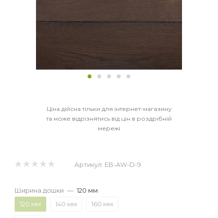
Ціна дійсна тільки для інтернет-магазину
та може відрізнятись від цін в роздрібній
мережі
Артикул:
EB-AW-D-9
Ширина дошки
—
120 мм
120 мм
140 мм
160 мм