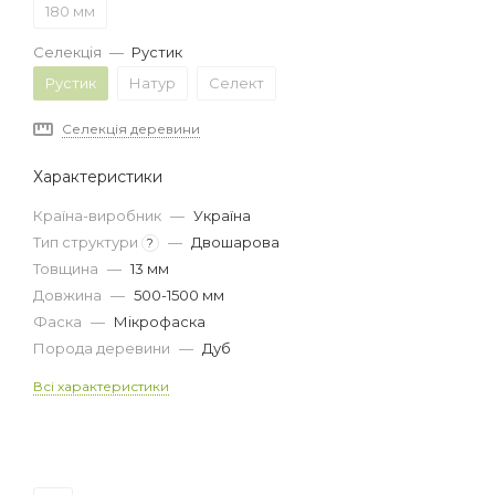
180 мм
Селекція
—
Рустик
Рустик
Натур
Селект
Селекція деревини
Характеристики
Країна-виробник
—
Україна
Тип структури
—
Двошарова
?
Товщина
—
13 мм
Довжина
—
500-1500 мм
Фаска
—
Мікрофаска
Порода деревини
—
Дуб
Всі характеристики