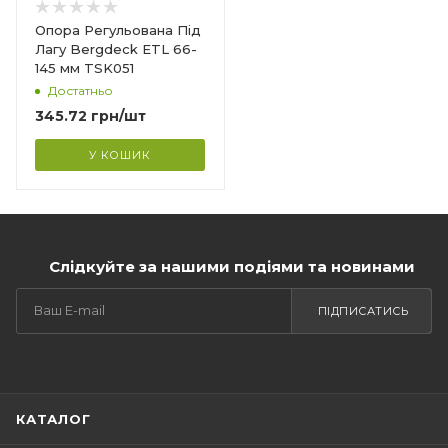
Опора Регульована Під
Лагу Bergdeck ETL 66-
145 мм TSK051
 та
Достатньо
345.72
грн
/шт
У КОШИК
Слідкуйте за нашими подіями та новинами
ПІДПИСАТИСЬ
КАТАЛОГ