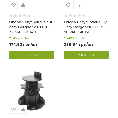
вершини), 160 мм
(діаметр основи)
Матеріал
Опора Регульована під
Опора Регульована Під
Поліпропілен
лагу Bergdeck ETL 18-
Лагу Bergdeck ETL 35-
Призначення
32 мм TSK049
70 мм TSK050
 та
Для фальшпідлоги та
Достатньо
Достатньо
терас
174.92
грн
/шт
239.94
грн
/шт
У КОШИК
У КОШИК