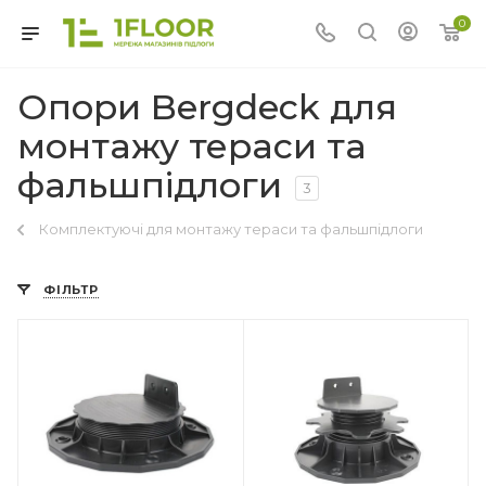
0
Опори Bergdeck для
монтажу тераси та
фальшпідлоги
3
Комплектуючі для монтажу тераси та фальшпідлоги
ФІЛЬТР
Країна-виробник
Польща
Висота
35-70 мм
Ширина
100 мм (діаметр