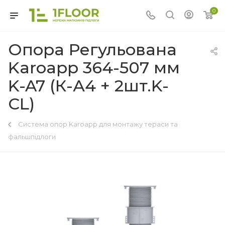
0
Опора Регульована
Karoapp 364-507 мм
K-A7 (К-А4 + 2шт.K-
CL)
Система опор Karoapp для монтажу тераси та
фальшпідлоги