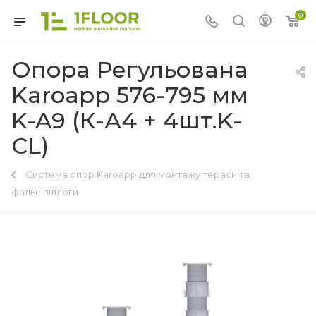
0
Опора Регульована
Karoapp 576-795 мм
K-A9 (К-А4 + 4шт.K-
CL)
Система опор Karoapp для монтажу тераси та
фальшпідлоги