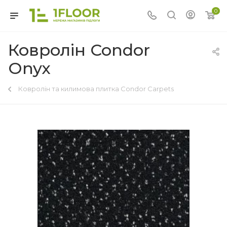
0
Ковролін Condor
Onyx
Ковролін та килимова плитка Condor Carpets