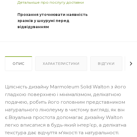
Детальніше про послугу доставки
Прохання уточнювати наявність
зразків у шоурумі перед
відвідуванням
ОПИС
ХАРАКТЕРИСТИКИ
ВІДГУКИ
Я
Цілісність дизайну Marmoleum Solid Walton з його
гладкою поверхнею і мінімалізмом, делікатною
подачею, робить його головним представником
натурального лінолеуму в чистому вигляді, як він
є.Візуальна простота допомагає дизайну Walton
легко вписатися в будь-який інтер’єр, а делікатна
текстура дає відчуття м'якості та натуральності.