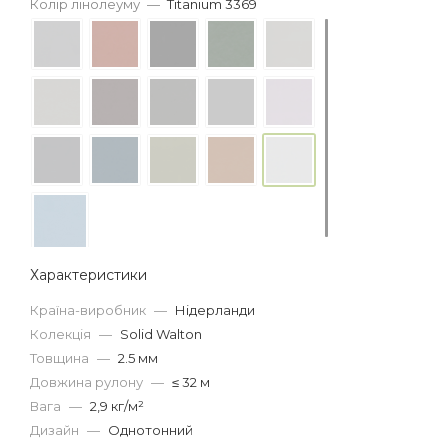
Колір лінолеуму
—
Titanium 3369
Характеристики
Країна-виробник
—
Нідерланди
Колекція
—
Solid Walton
Товщина
—
2.5 мм
Довжина рулону
—
≤ 32 м
Вага
—
2,9 кг/м²
Дизайн
—
Однотонний