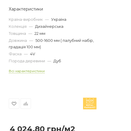
Характеристики
Країна-виробник
—
Україна
Колекція
—
Дизайнерська
Товщина
—
22 мм
Довжина
—
500-1600 мм ( палубний набір,
градація 100 мм)
Фаска
—
4V
Порода деревини
—
Дуб
Всі характеристики
4 024.80
грн
/м2