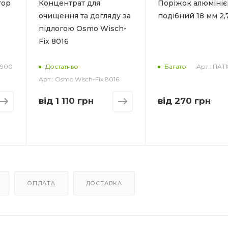
тор
Концентрат для
Поріжок алюмініє
залежно від
очищення та догляду за
подібний 18 мм 2,
товщини ша
підлогою Osmo Wisch-
20 ° C, макс
відносній во
Fix 8016
повітря
-900
Арт.: ПАТ
Витрата_
Достатньо
Багато
1500 г/м2 на
Арт.: Osmo Wisch-Fix 8016
товщини ша
від
1 110 грн
від
270 грн
Товщина шар
1-10 мм
Колір
Світло-сірий
Пропорції
змішування_
25 кг:6 л во
ОПЛАТА
ДОСТАВКА