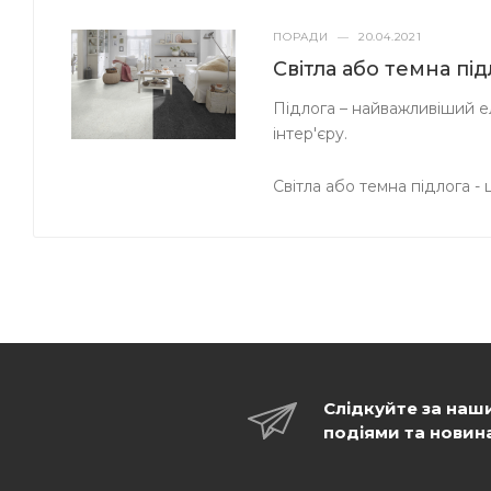
ПОРАДИ
—
20.04.2021
Світла або темна пі
Підлога – найважливіший ел
інтер'єру.
Світла або темна підлога -
Слідкуйте за наш
подіями та новин