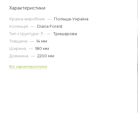
Характеристики
Країна-виробник
—
Польща-Україна
Колекція
—
Diana Forest
Тип структури
—
Тришарова
?
Товщина
—
14 мм
Ширина
—
180 мм
Довжина
—
2200 мм
Всі характеристики