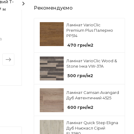
вий Т-
Суміш вирівнююча під
Підкладка Ege
паркетну дошку/
Форма уп
Рекомендуємо
7 м
еластичні,текстильні
StartFloor Cork
масивну дошку
ру) при
Плита
покриття та
. 65%
Призначе
логості
багатошаровий паркет
Ламінат VarioClic
Під ламін
Premium Plus Палермо
Stauf XP-10
паркетн
PP514
18
Арт.: 
Достатньо
Багато
Кількість в
 1 мм
470
грн
/м2
Арт.: Stauf XP-10 (133040)
15 плит
ру
від
від
Площа в у
Ламінат VarioClic Wood &
у_
6.9915
2 003.11 грн
2 166.20 грн
Stone Інка VW-37A
500
грн
/м2
Ламінат Camsan Avangard
Дуб Автентичний 4525
ди
600
грн
/м2
Ламінат Quick Step Eligna
Дуб Ньюкасл Сірий
EL3580