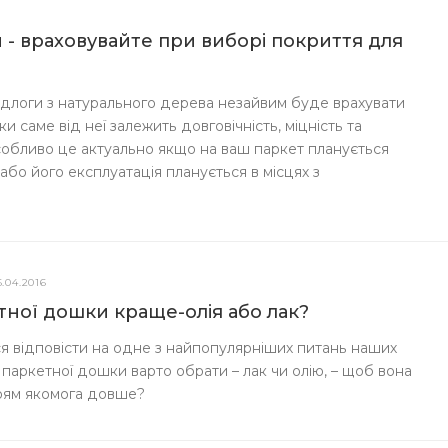
 - враховувайте при виборі покриття для
ідлоги з натурального дерева незайвим буде врахувати
и саме від неї залежить довговічність, міцність та
Особливо це актуально якщо на ваш паркет планується
або його експлуатація планується в місцях з
6.04.2016
тної дошки краще-олія або лак?
ся відповісти на одне з найпопулярніших питань наших
 паркетної дошки варто обрати – лак чи олію, – щоб вона
рям якомога довше?