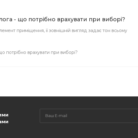
длога - що потрібно врахувати при виборі?
емент приміщення, її зовнішній вигляд задає тон всьому
 що потрібно врахувати при виборі?
ими
ами