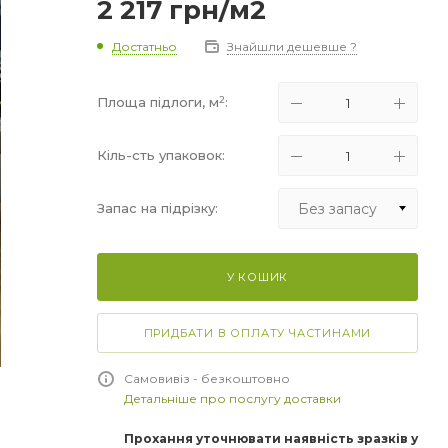
2 217
грн
/м2
Достатньо
Знайшли дешевше ?
2
Площа підлоги, м
:
Кіль-сть упаковок:
Без запасу
Запас на підрізку:
Без запасу
У КОШИК
+5%
+10%
ПРИДБАТИ В ОПЛАТУ ЧАСТИНАМИ
+15%
Самовивіз - безкоштовно
Детальніше про послугу доставки
Прохання уточнювати наявність зразків у