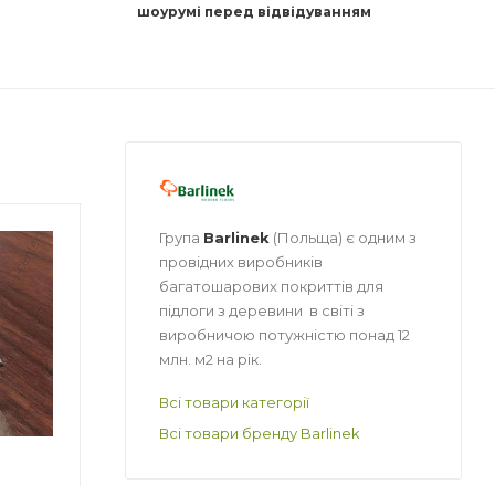
шоурумі перед відвідуванням
Група
Barlinek
(Польща) є одним з
бник
Країна-виробник
Країна-ви
Польща
Польща
провідних виробників
багатошарових покриттів для
_
Ширина
Товщина
підлоги з деревини в світі з
1000 мм
5.5 мм
виробничою потужністю понад 12
екстильні
Матеріал
Ширина
млн. м2 на рік.
Корок
590 мм
вий
Всі товари категорії
Форма упаковки
Довжина
Рулон
790 мм
Всі товари бренду Barlinek
я
Призначення
Матеріал
ез_
Під ламінат/
Деревне
 (