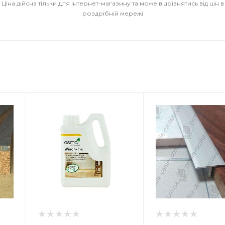
Ціна дійсна тільки для інтернет-магазину та може відрізнятись від цін в
роздрібній мережі
к
Країна-виробник
Країна-виро
Україна
Німеччина
Товщина
Призначення
о
9 мм
Під
 для
еластичні,т
Ширина
покриття та
18 мм
лог,
багатошаро
Довжина
ю або
паркет
2700 мм
Навантаженн
Матеріал
можливе чер
ці
Алюміній
до 72 годин