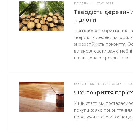
ПОРАДИ
—
01.01.2021
Твердість деревини
підлоги
При виборі покриття для п
твердість деревини, оскільк
зносостійкість покриття. 
встановлювати важкі меблі 
підвищеною прохідністю.
РОЗБЕРЕМОСЬ В ДЕТАЛЯХ
—
0
Яке покриття парке
У цій статті ми постараємо
покупців: яке покриття для
прослужила своїм господа