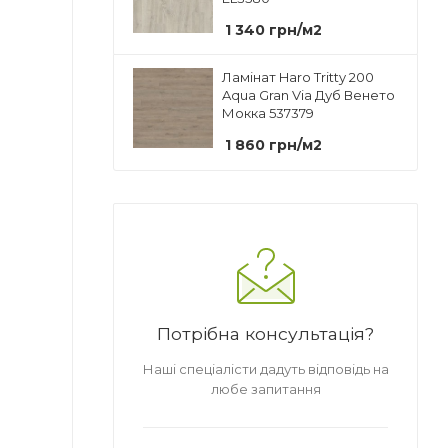
1 340
грн
/м2
Ламінат Haro Tritty 200
Aqua Gran Via Дуб Венето
Мокка 537379
1 860
грн
/м2
Потрібна консультація?
Наші спеціалісти дадуть відповідь на
любе запитання