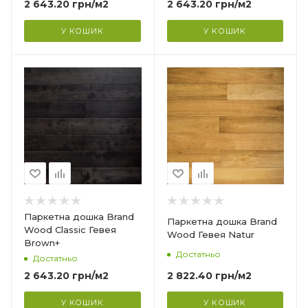
2 643.20
грн
/м2
2 643.20
грн
/м2
Фаска
4V
У КОШИК
У КОШИК
Країна-виробник
Індонезія
Тип структури
?
Тришарова
Товщина
14 мм
Ширина
127 мм
Довжина
Паркетна дошка Brand
Паркетна дошка Brand
500-1000 мм
Wood Classic Гевея
Wood Гевея Natur
Brown+
Фаска
Достатньо
Достатньо
4V
2 822.40
грн
/м2
2 643.20
грн
/м2
У КОШИК
У КОШИК