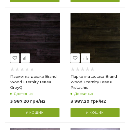
Країна-виробник
Індонезія
Колекція
)
Eternity (зістарена)
Тип структури
?
Тришарова
Товщина
14 мм
Ширина
Паркетна дошка Brand
Паркетна дошка Brand
130 мм
Wood Eternity Гевея
Wood Eternity Гевея
GreyQ
Pistachio
Довжина
Достатньо
Достатньо
1000 мм
3 987.20
грн
/м2
3 987.20
грн
/м2
Фаска
4V
У КОШИК
У КОШИК