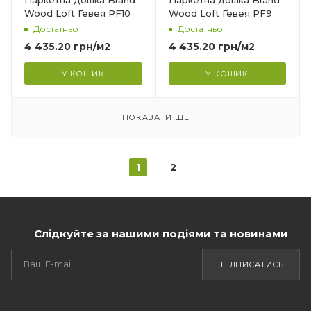
Паркетна дошка Brand
Паркетна дошка Brand
130 мм
Wood Loft Гевея PF10
Wood Loft Гевея PF9
Достатньо
Достатньо
Довжина
1000 мм
4 435.20
грн
/м2
4 435.20
грн
/м2
Фаска
У КОШИК
У КОШИК
4V
ПОКАЗАТИ ЩЕ
1
2
Слідкуйте за нашими подіями та новинами
ПІДПИСАТИСЬ