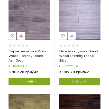
Країна-виробник
Індонезія
Колекція
)
Eternity (зістарена)
Тип структури
?
Тришарова
Товщина
14 мм
Ширина
Паркетна дошка Brand
Паркетна дошка Brand
130 мм
Wood Eternity Гевея
Wood Eternity Гевея
Ash Grey
Silver
Довжина
Достатньо
Достатньо
1000 мм
3 987.20
грн
/м2
3 987.20
грн
/м2
Фаска
4V
У КОШИК
У КОШИК
Країна-виробник
Індонезія
Колекція