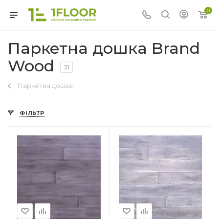
0
Паркетна дошка Brand
Wood
31
Паркетна дошка
ФІЛЬТР
Країна-виробник
Індонезія
Колекція
Classic (Гладка)
Тип структури
?
Тришарова
Товщина