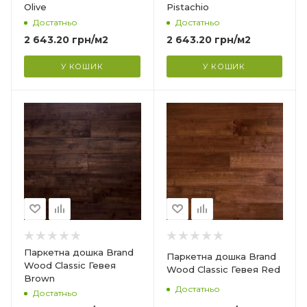
Olive
Pistachio
Довжина
Достатньо
Достатньо
1000 мм
2 643.20
грн
/м2
2 643.20
грн
/м2
Фаска
4V
У КОШИК
У КОШИК
Країна-виробник
Індонезія
Колекція
Classic (Гладка)
Тип структури
?
Тришарова
Товщина
14 мм
Ширина
Паркетна дошка Brand
Паркетна дошка Brand
127 мм
Wood Classic Гевея
Wood Classic Гевея Red
Brown
Довжина
Достатньо
Достатньо
1000 мм