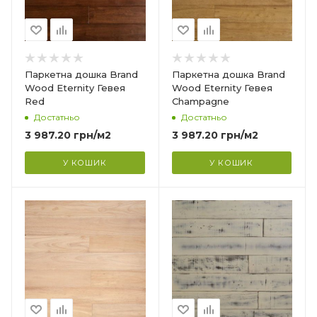
Тришарова
Товщина
14 мм
Ширина
Паркетна дошка Brand
Паркетна дошка Brand
130 мм
Wood Eternity Гевея
Wood Eternity Гевея
Red
Champagne
Довжина
Достатньо
Достатньо
1000 мм
3 987.20
грн
/м2
3 987.20
грн
/м2
Фаска
4V
У КОШИК
У КОШИК
Країна-виробник
Індонезія
Колекція
)
Loft(лофт)
Тип структури
?
Тришарова
Товщина