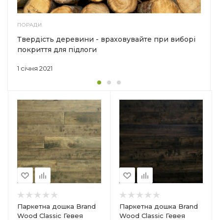
ПОРАДИ
Твердість деревини - враховувайте при виборі
покриття для підлоги
1 січня 2021
Країна-виробник
Індонезія
Колекція
Classic (Гладка)
Тип структури
?
Тришарова
Товщина
14 мм
Ширина
Паркетна дошка Brand
Паркетна дошка Brand
127 мм
Wood Classic Гевея
Wood Classic Гевея