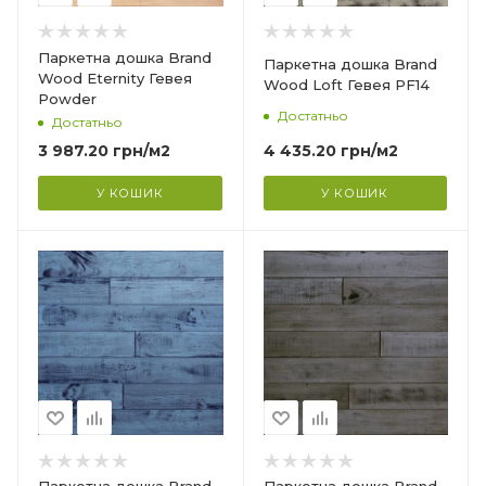
14 мм
Ширина
Паркетна дошка Brand
Паркетна дошка Brand
130 мм
Wood Eternity Гевея
Wood Loft Гевея PF14
Powder
Довжина
Достатньо
Достатньо
1000 мм
4 435.20
грн
/м2
3 987.20
грн
/м2
Фаска
4V
У КОШИК
У КОШИК
Країна-виробник
Індонезія
Колекція
Loft(лофт)
Тип структури
?
Тришарова
Товщина
14 мм
Ширина