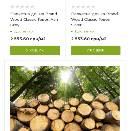
14 мм
Ширина
Паркетна дошка Brand
Паркетна дошка Brand
127 мм
Wood Classic Гевея Ash
Wood Classic Гевея
Grey
Silver
Довжина
Достатньо
Достатньо
1000 мм
2 553.60
грн
/м2
2 553.60
грн
/м2
Фаска
4V
У КОШИК
У КОШИК