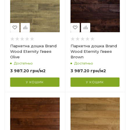
)
Eternity (зістарена)
Тип структури
?
Тришарова
Товщина
14 мм
Ширина
Паркетна дошка Brand
Паркетна дошка Brand
130 мм
Wood Eternity Гевея
Wood Eternity Гевея
Olive
Brown
Довжина
Достатньо
Достатньо
1000 мм
3 987.20
грн
/м2
3 987.20
грн
/м2
Фаска
4V
У КОШИК
У КОШИК
Країна-виробник
Індонезія
Колекція
)
Eternity (зістарена)
Тип структури
?