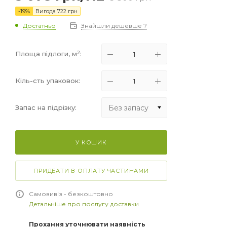
-
19
%
Вигода
722
грн
Достатньо
Знайшли дешевше ?
2
Площа підлоги, м
:
Кіль-сть упаковок:
Без запасу
Запас на підрізку:
Без запасу
У КОШИК
+5%
+10%
ПРИДБАТИ В ОПЛАТУ ЧАСТИНАМИ
+15%
Самовивіз - безкоштовно
Детальніше про послугу доставки
Прохання уточнювати наявність