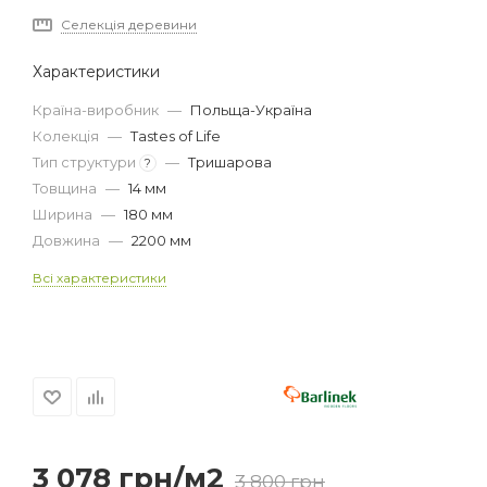
Селекція деревини
Характеристики
Країна-виробник
—
Польща-Україна
Колекція
—
Tastes of Life
Тип структури
—
Тришарова
?
Товщина
—
14 мм
Ширина
—
180 мм
Довжина
—
2200 мм
Всі характеристики
3 078
грн
/м2
3 800
грн