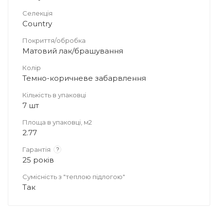
Селекція
Country
Покриття/обробка
Матовий лак/брашування
Колір
Темно-коричневе забарвлення
Кількість в упаковці
7 шт
Площа в упаковці, м2
2.77
Гарантія
?
25 років
Сумісність з "теплою підлогою"
Так