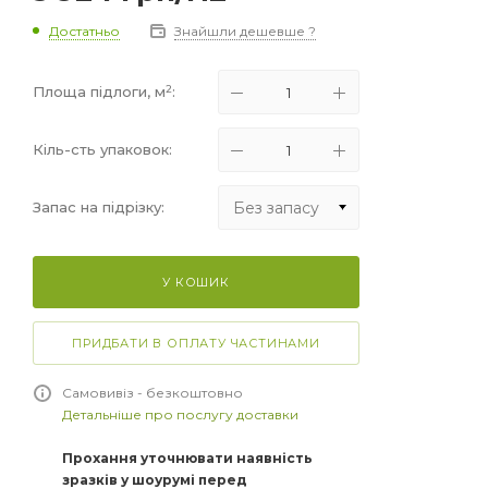
Достатньо
Знайшли дешевше ?
2
Площа підлоги, м
:
Кіль-сть упаковок:
Без запасу
Запас на підрізку:
Без запасу
У КОШИК
+5%
+10%
ПРИДБАТИ В ОПЛАТУ ЧАСТИНАМИ
+15%
Самовивіз - безкоштовно
Детальніше про послугу доставки
Прохання уточнювати наявність
зразків у шоурумі перед