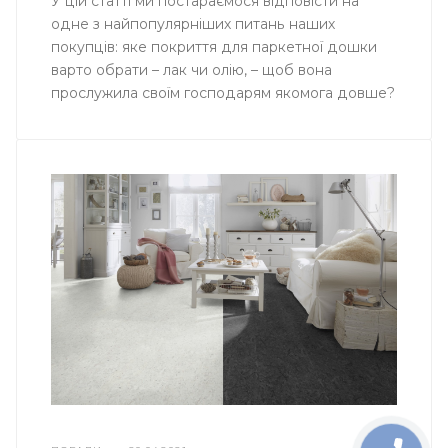
У цій статті ми постараємося відповісти на
одне з найпопулярніших питань наших
покупців: яке покриття для паркетної дошки
варто обрати – лак чи олію, – щоб вона
прослужила своїм господарям якомога довше?