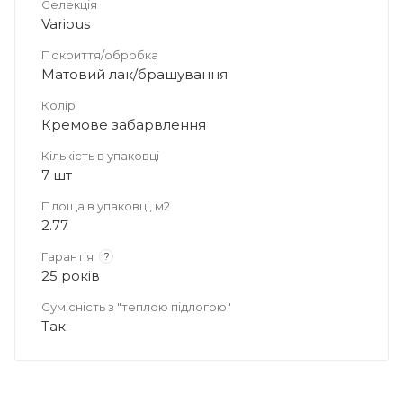
Селекція
Various
Покриття/обробка
Матовий лак/брашування
Колір
Кремове забарвлення
Кількість в упаковці
7 шт
Площа в упаковці, м2
2.77
Гарантія
?
25 років
Сумісність з "теплою підлогою"
Так