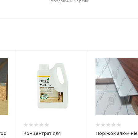
роздрібній мережі
к
Країна-виробник
Країна-виро
Україна
Німеччина
Товщина
Призначення
о
9 мм
Під
 для
еластичні,т
Ширина
покриття та
18 мм
лог,
багатошаро
Довжина
ю або
паркет
2700 мм
Навантаженн
Матеріал
можливе чер
ці
Алюміній
до 72 годин
тор
Концентрат для
Поріжок алюмініє
залежно від