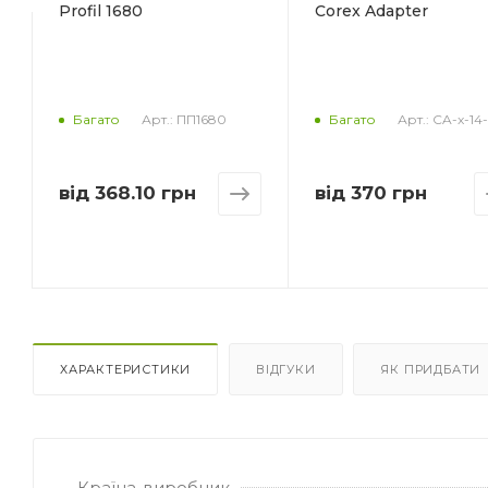
Profil 1680
Corex Adapter
Арт.: ПП1680
Арт.: CA-x-14
Багато
Багато
від
368.10 грн
від
370 грн
ХАРАКТЕРИСТИКИ
ВІДГУКИ
ЯК ПРИДБАТИ
Країна-виробник