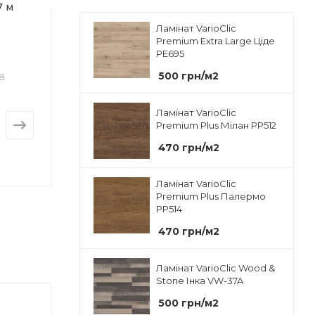
Форма уп
7 м
еластичні,текстильні
StartFloor Cork
масивну дошку
ру) при
Плита
покриття та
. 65%
Ламінат VarioClic
Призначе
логості
Premium Extra Large Ціде
багатошаровий паркет
Під ламін
PE695
Stauf XP-10
паркетн
500
грн
/м2
18
Арт.: 
Достатньо
Багато
Кількість в
 1 мм
Арт.: Stauf XP-10 (133040)
15 плит
ру
Ламінат VarioClic
від
від
Площа в у
Premium Plus Мілан PP512
у_
6.9915
2 003.11 грн
2 166.20 грн
470
грн
/м2
Ламінат VarioClic
Premium Plus Палермо
PP514
ди
470
грн
/м2
Ламінат VarioClic Wood &
Stone Інка VW-37A
500
грн
/м2