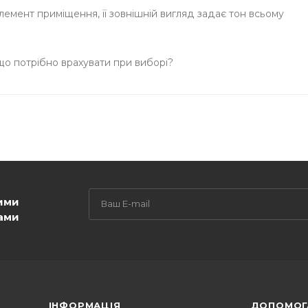
емент приміщення, її зовнішній вигляд задає тон всьому
 що потрібно врахувати при виборі?
ими
ами
ІНФОРМАЦІЯ
ДОПОМОГ