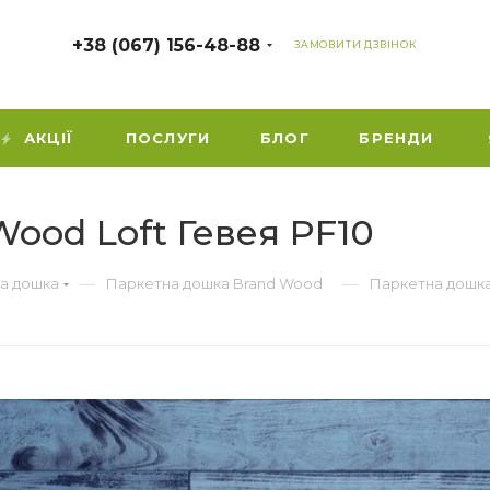
+38 (067) 156-48-88
ЗАМОВИТИ ДЗВІНОК
АКЦІЇ
ПОСЛУГИ
БЛОГ
БРЕНДИ
ood Loft Гевея PF10
—
—
а дошка
Паркетна дошка Brand Wood
Паркетна дошка