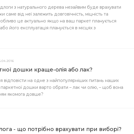
ідлоги з натурального дерева незайвим буде врахувати
и саме від неї залежить довговічність, міцність та
Особливо це актуально якщо на ваш паркет планується
або його експлуатація планується в місцях з
6.04.2016
тної дошки краще-олія або лак?
ся відповісти на одне з найпопулярніших питань наших
 паркетної дошки варто обрати – лак чи олію, – щоб вона
рям якомога довше?
длога - що потрібно врахувати при виборі?