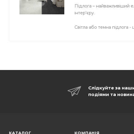
Підлога – найважливіший ел
інтер'єру.
Світла або темна підлога -
Слідкуйте за наш
подіями та новин
КАТАЛОГ
КОМПАНІЯ