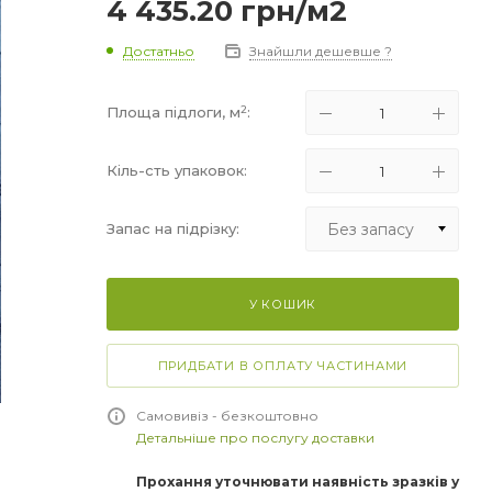
4 435.20
грн
/м2
Достатньо
Знайшли дешевше ?
2
Площа підлоги, м
:
Кіль-сть упаковок:
Без запасу
Запас на підрізку:
Без запасу
У КОШИК
+5%
+10%
ПРИДБАТИ В ОПЛАТУ ЧАСТИНАМИ
+15%
Самовивіз - безкоштовно
Детальніше про послугу доставки
Прохання уточнювати наявність зразків у