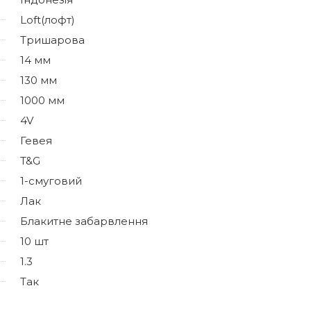
Loft(лофт)
Тришарова
14 мм
130 мм
1000 мм
4V
Гевея
T&G
1-смуговий
Лак
Блакитне забарвлення
10 шт
1.3
Так