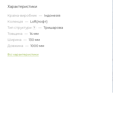
Характеристики
Країна-виробник
—
Індонезія
Колекція
—
Loft(лофт)
Тип структури
—
Тришарова
?
Товщина
—
14 мм
Ширина
—
130 мм
Довжина
—
1000 мм
Всі характеристики