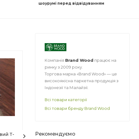
шоурумі перед відвідуванням
Компанія
Brand Wood
працює на
бник
Країна-виробник
Країна-ви
Польща
Польща
ринку з 2009 року.
Торгова марка «Brand Wood» — це
_
Ширина
Товщина
високоякісна паркетна продукція з
1000 мм
5.5 мм
Індонезії та Малайзії.
екстильні
Матеріал
Ширина
Корок
590 мм
Всі товари категорії
вий
Форма упаковки
Довжина
Всі товари бренду Brand Wood
Рулон
790 мм
я
Призначення
Матеріал
ез_
Під ламінат/
Деревне
 (
Рекомендуємо
вий Т-
Суміш вирівнююча під
Підкладка Ege
паркетну дошку/