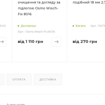
очищення та догляду за
подібний 18 мм 2,
товщини ша
підлогою Osmo Wisch-
20 ° C, макс
відносній во
Fix 8016
повітря
-900
Арт.: ПАТ
Витрата_
Достатньо
Багато
1500 г/м2 на
Арт.: Osmo Wisch-Fix 8016
товщини ша
від
1 110 грн
від
270 грн
Товщина шар
1-10 мм
Колір
Світло-сірий
Пропорції
змішування_
25 кг:6 л во
ОПЛАТА
ДОСТАВКА
Індонезія