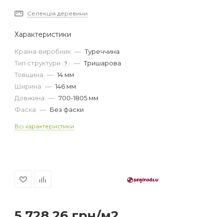
Селекція деревини
Характеристики
Країна-виробник
—
Туреччина
Тип структури
—
Тришарова
?
Товщина
—
14 мм
Ширина
—
146 мм
Довжина
—
700-1805 мм
Фаска
—
Без фаски
Всі характеристики
5 728.26
грн
/м2