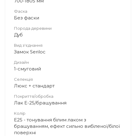
700-1805 мм
Фаска
Без фаски
Порода деревини
Дуб
Вид з'єднання
Замок Seriloc
Дизайн
1-смуговий
Селекція
Люкс + стандарт
Покриття/обробка
Лак E-25/брашування
Колір
Е25 - тонування білим лаком з
брашуванням, ефект сильно вибіленої/білої
поверхні