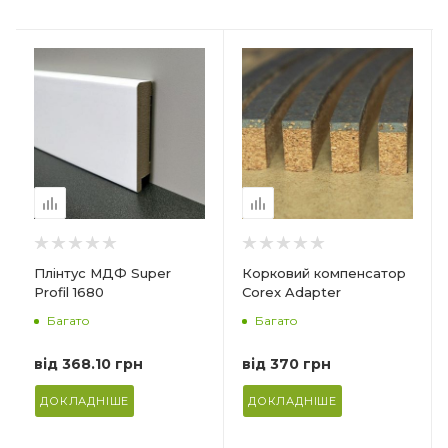
Країна-виробник
Країна-виробник
Україна
Німеччина
Товщина
Призначення_
14 мм
Для щоденного
прибирання та для
Довжина
реставрації дерев'яних
900 мм
підлог, покритих олією
Матеріал
або воском
Корка+композитний
Кількість в упаковці
матеріал (верхній шар)
1 л
Плінтус МДФ Super
Корковий компенсатор
Ф
Profil 1680
Corex Adapter
Багато
Багато
від
368.10 грн
від
370 грн
ДОКЛАДНІШЕ
ДОКЛАДНІШЕ