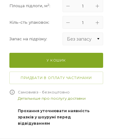
2
Площа підлоги, м
:
Кіль-сть упаковок:
Без запасу
Запас на підрізку:
Без запасу
У КОШИК
+5%
+10%
ПРИДБАТИ В ОПЛАТУ ЧАСТИНАМИ
+15%
Самовивіз - безкоштовно
Детальніше про послугу доставки
Прохання уточнювати наявність
зразків у шоурумі перед
відвідуванням