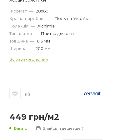
Формат
—
20x60
Країна-виробник
—
Польща-Україна
Колекція
—
Alchimia
Тип плитки
—
Плитка для стін
Товщина
—
8.5 мм
Ширина
—
200 мм
Всі характеристики
449
грн
/м2
Багато
Знайшли дешевше ?