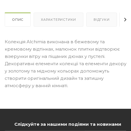
ОПИС
ХАРАКТЕРИСТИКИ
ВІДГУКИ
Я
Колекція Alchimia виконана в бежевому та
кремовому відтінках, малюнок плитки відтворює
візерунки вітру на піщаних дюнах у пустелі.
Декоративні елементи колекції та елементи декору
у золотому та мідному кольорах допоможуть
створити оригінальний дизайн та затишну
атмосферу у ванній кімнаті.
Слідкуйте за нашими подіями та новинами