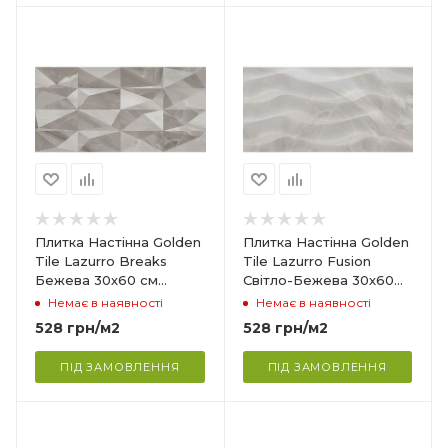
Країна-виробник
Україна
Колекція
Lazurro
Товщина
10.2 мм
Ширина
300 мм
Довжина
Плитка Настінна Golden
Плитка Настінна Golden
600 мм
Tile Lazurro Breaks
Tile Lazurro Fusion
Бежева 30х60 см
Світло-Бежева 30х60
Поверхня
LAZ1251 (3L1251)
см LAZG151 (3LV151)
Немає в наявності
Немає в наявності
Глянцева
528
грн
/м2
528
грн
/м2
Сфера застосування
ня,
Ванна кімната, кухня,
ПІД ЗАМОВЛЕННЯ
ПІД ЗАМОВЛЕННЯ
вітальня
Країна-виробник