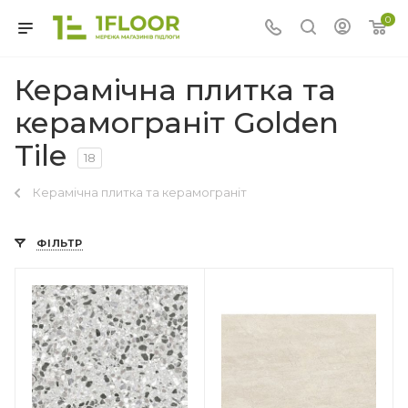
0
Керамічна плитка та
керамограніт Golden
Tile
18
Керамічна плитка та керамограніт
ФІЛЬТР
Країна-виробник
Україна
Колекція
Summer Stone Holiday
Товщина
7.5 мм