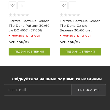
Ширина
300 мм
Довжина
Плитка Настінна Golden
Плитка Настінна Golden
600 мм
Tile Doha Pattern 30х60
Tile Doha Світло-
см DOH1061 (571061)
Бежева 30х60 см
Поверхня
DOHG051 (57V051)
Немає в наявності
Немає в наявності
,
Сатинова поверхня
528
грн
/м2
528
грн
/м2
Сфера застосування
Ванна кімната, кухня,
ПІД ЗАМОВЛЕННЯ
ПІД ЗАМОВЛЕННЯ
ня,
вітальня
Слідкуйте за нашими подіями та новинами
ПІДПИСАТИСЬ