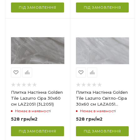
ня,
Ванна кімната, кухня,
ПІД ЗАМОВЛЕННЯ
ПІД ЗАМОВЛЕННЯ
вітальня
Країна-виробник
Україна
Колекція
Lazurro
Товщина
9 мм
Ширина
300 мм
Довжина
Плитка Настінна Golden
Плитка Настінна Golden
600 мм
Tile Lazurro Сіра 30х60
Tile Lazurro Світло-Сіра
см LAZ2051 (3L2051)
30х60 см LAZA051
Поверхня
(3LG051)
Немає в наявності
Немає в наявності
Глянцева
528
грн
/м2
528
грн
/м2
Сфера застосування
ня,
Ванна кімната, кухня,
ПІД ЗАМОВЛЕННЯ
ПІД ЗАМОВЛЕННЯ
вітальня