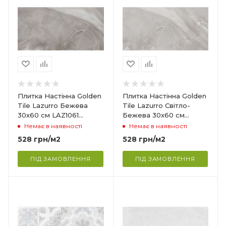
Україна
Колекція
Lazurro
Товщина
9 мм
Ширина
300 мм
Довжина
Плитка Настінна Golden
Плитка Настінна Golden
600 мм
Tile Lazurro Бежева
Tile Lazurro Світло-
30х60 см LAZ1061
Бежева 30х60 см
Поверхня
(3LV061)
LAZG051 (3LV051)
Немає в наявності
Немає в наявності
Глянцева
528
грн
/м2
528
грн
/м2
Сфера застосування
ня,
Ванна кімната, кухня,
ПІД ЗАМОВЛЕННЯ
ПІД ЗАМОВЛЕННЯ
вітальня
Країна-виробник
Україна
Колекція
Doha