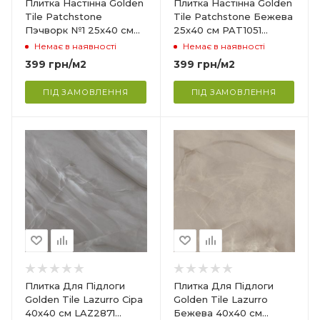
Плитка Настінна Golden
Плитка Настінна Golden
400 мм
Tile Patchstone
Tile Patchstone Бежева
Пэчворк №1 25х40 см
25х40 см PAT1051
Поверхня
PAT1151 (821151)
(821051)
Немає в наявності
Немає в наявності
,
Сатинова поверхня
399
грн
/м2
399
грн
/м2
Сфера застосування
Ванна кімната, кухня
ПІД ЗАМОВЛЕННЯ
ПІД ЗАМОВЛЕННЯ
ня
Країна-виробник
Україна
Колекція
Lazurro
Товщина
8 мм
Ширина
400 мм
Довжина
Плитка Для Підлоги
Плитка Для Підлоги
400 мм
Golden Tile Lazurro Сіра
Golden Tile Lazurro
40x40 см LAZ2871
Бежева 40x40 см
Поверхня