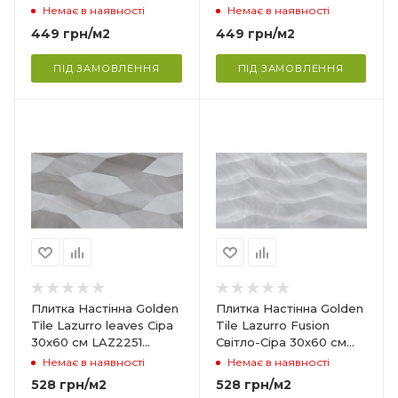
(3L2870)
LAZ1871 (3L1870)
Немає в наявності
Немає в наявності
Глянцева
449
грн
/м2
449
грн
/м2
Сфера застосування
ня,
Ванна кімната, кухня,
ПІД ЗАМОВЛЕННЯ
ПІД ЗАМОВЛЕННЯ
вітальня
Країна-виробник
Україна
Колекція
Lazurro
Товщина
10.2 мм
Ширина
300 мм
Довжина
Плитка Настінна Golden
Плитка Настінна Golden
600 мм
Tile Lazurro leaves Сіра
Tile Lazurro Fusion
30х60 см LAZ2251
Світло-Сіра 30х60 см
Поверхня
(3L2251)
LAZA151 (3LG151)
Немає в наявності
Немає в наявності
Глянцева
528
грн
/м2
528
грн
/м2
Сфера застосування