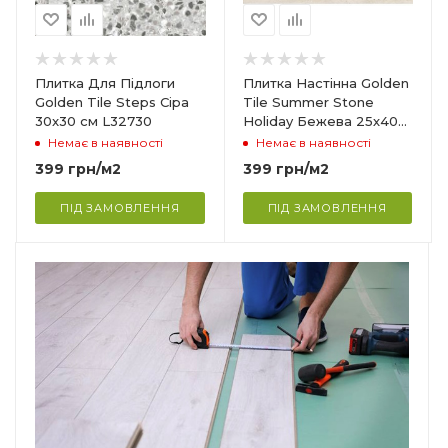
Ширина
250 мм
Довжина
Плитка Для Підлоги
Плитка Настінна Golden
400 мм
Golden Tile Steps Сіра
Tile Summer Stone
30x30 см L32730
Holiday Бежева 25х40
Поверхня
см SUM1061 (В41061)
Немає в наявності
Немає в наявності
Матова
399
грн
/м2
399
грн
/м2
Сфера застосування
Ванна кімната
ПІД ЗАМОВЛЕННЯ
ПІД ЗАМОВЛЕННЯ