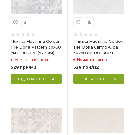
Товщина
9 мм
Ширина
300 мм
Довжина
Плитка Настінна Golden
Плитка Настінна Golden
600 мм
Tile Doha Pattern 30х60
Tile Doha Світло-Сіра
см DOH2061 (572061)
30х60 см DOHA051
Поверхня
(57G051)
Немає в наявності
Немає в наявності
,
Сатинова поверхня
528
грн
/м2
528
грн
/м2
Сфера застосування
Ванна кімната, кухня,
ПІД ЗАМОВЛЕННЯ
ПІД ЗАМОВЛЕННЯ
ня,
вітальня
Країна-виробник
Україна
Колекція
Doha
Товщина
9 мм