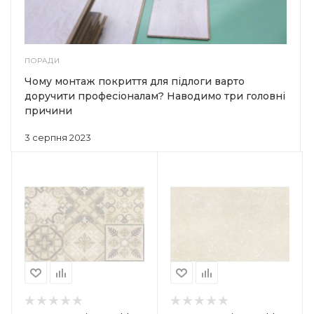
ПОРАДИ
Чому монтаж покриття для підлоги варто
доручити професіоналам? Наводимо три головні
причини
3 серпня 2023
Країна-виробник
Україна
Колекція
Patchstone
Товщина
7.5 мм
Ширина
250 мм
Довжина