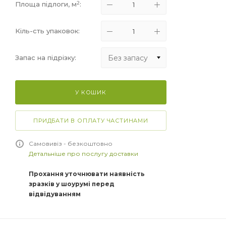
2
Площа підлоги, м
:
Кіль-сть упаковок:
Без запасу
Запас на підрізку:
Без запасу
У КОШИК
+5%
+10%
ПРИДБАТИ В ОПЛАТУ ЧАСТИНАМИ
+15%
Самовивіз - безкоштовно
Детальніше про послугу доставки
Прохання уточнювати наявність
зразків у шоурумі перед
відвідуванням