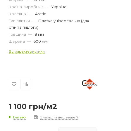
Країна-виробник
—
Україна
Колекція
—
Arctic
Тип плитки
—
Плитка універсальна (для
стін та підлоги)
Товщина
—
8 мм
Ширина
—
600 мм
Всі характеристики
1 100
грн
/м2
Багато
Знайшли дешевше ?