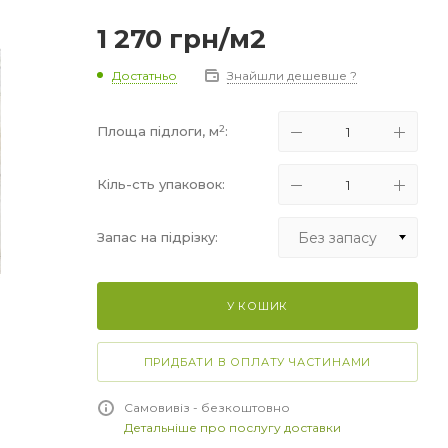
1 270
грн
/м2
Достатньо
Знайшли дешевше ?
2
Площа підлоги, м
:
Кіль-сть упаковок:
Без запасу
Запас на підрізку:
Без запасу
У КОШИК
+5%
+10%
ПРИДБАТИ В ОПЛАТУ ЧАСТИНАМИ
+15%
Самовивіз - безкоштовно
Детальніше про послугу доставки