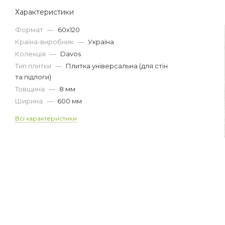
Характеристики
Формат
—
60х120
Країна-виробник
—
Україна
Колекція
—
Davos
Тип плитки
—
Плитка універсальна (для стін
та підлоги)
Товщина
—
8 мм
Ширина
—
600 мм
Всі характеристики