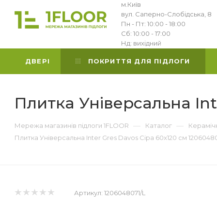
м.Київ
вул. Саперно-Слобідська, 8
Пн - Пт: 10:00 - 18:00
Сб: 10:00 - 17:00
Нд: вихідний
ДВЕРІ
ПОКРИТТЯ ДЛЯ ПІДЛОГИ
Плитка Універсальна Int
—
—
Мережа магазинів підлоги 1FLOOR
Каталог
Керамічн
Плитка Універсальна Inter Gres Davos Сіра 60x120 см 12060480
Артикул:
1206048071/L