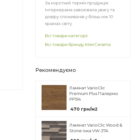
За короткий термін продукція
Інтеркерама завоювала увагу та
довіру споживачів у більш ніж 10
країнах світу.
Всі товари категорії
Всі товари бренду InterCerama
Рекомендуємо
Ламінат VarioClic
Premium Plus Палермо
PP514
470
грн
/м2
Ламінат VarioClic Wood &
Stone Інка VW-37A