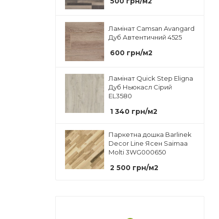
500
грн
/м2
Ламінат Camsan Avangard
Дуб Автентичний 4525
600
грн
/м2
Ламінат Quick Step Eligna
Дуб Ньюкасл Сірий
EL3580
1 340
грн
/м2
Паркетна дошка Barlinek
Decor Line Ясен Saimaa
Molti 3WG000650
2 500
грн
/м2